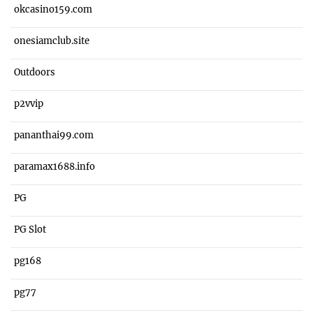
okcasino159.com
onesiamclub.site
Outdoors
p2vvip
pananthai99.com
paramax1688.info
PG
PG Slot
pg168
pg77