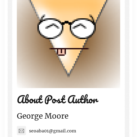
About Post Author
George Moore
seoaba01@gmail.com