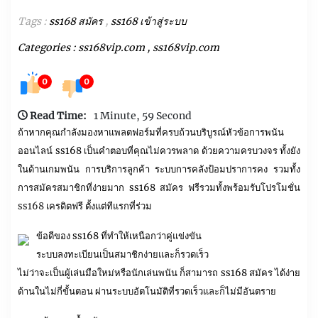
Tags :
ss168 สมัคร
,
ss168 เข้าสู่ระบบ
Categories :
ss168vip.com
,
ss168vip.com
0
0
Read Time:
1 Minute, 59 Second
ถ้าหากคุณกำลังมองหาแพลตฟอร์มที่ครบถ้วนบริบูรณ์หัวข้อการพนัน
ออนไลน์ ss168 เป็นคำตอบที่คุณไม่ควรพลาด ด้วยความครบวงจร ทั้งยัง
ในด้านเกมพนัน การบริการลูกค้า ระบบการคลังป้อมปราการคง รวมทั้ง
การสมัครสมาชิกที่ง่ายมาก ss168 สมัคร ฟรีรวมทั้งพร้อมรับโปรโมชั่น
ss168
เครดิตฟรี ตั้งแต่ทีแรกที่ร่วม
ข้อดีของ ss168 ที่ทำให้เหนือกว่าคู่แข่งขัน
ระบบลงทะเบียนเป็นสมาชิกง่ายและก็รวดเร็ว
ไม่ว่าจะเป็นผู้เล่นมือใหม่หรือนักเล่นพนัน ก็สามารถ ss168 สมัคร ได้ง่าย
ด้านในไม่กี่ขั้นตอน ผ่านระบบอัตโนมัติที่รวดเร็วและก็ไม่มีอันตราย