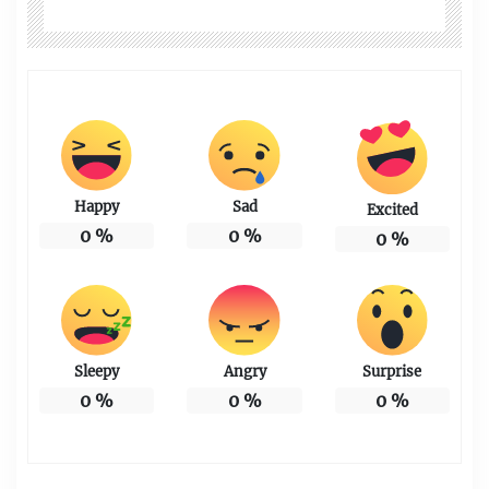
Happy
Sad
Excited
0
%
0
%
0
%
Sleepy
Angry
Surprise
0
%
0
%
0
%