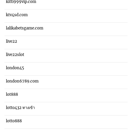
kitti999vip.com
ktv4sd.com
lalikabetsgame.com
live22
live22slot
london45
london6789.com
lot888
lotto432 ทางเข้า
lotto888