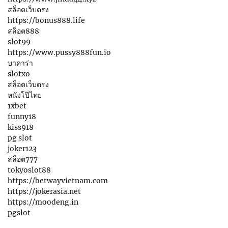
สล็อตเว็บตรง
https://bonus888.life
สล็อต888
slot99
https://www.pussy888fun.io
บาคาร่า
slotxo
สล็อตเว็บตรง
หนังโป๊ไทย
1xbet
funny18
kiss918
pg slot
joker123
สล็อต777
tokyoslot88
https://betwayvietnam.com
https://jokerasia.net
https://moodeng.in
pgslot