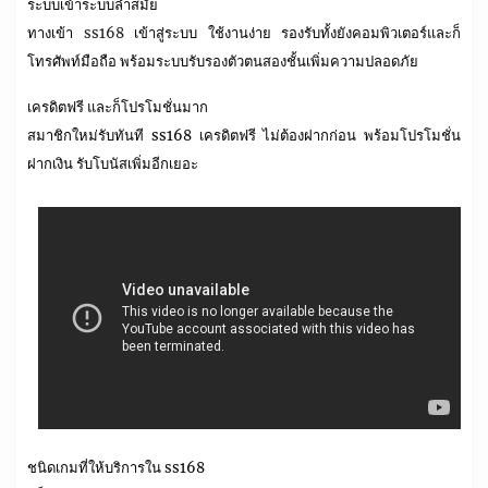
ระบบเข้าระบบล้ำสมัย
ทางเข้า
ss168
เข้าสู่ระบบ ใช้งานง่าย รองรับทั้งยังคอมพิวเตอร์และก็
โทรศัพท์มือถือ พร้อมระบบรับรองตัวตนสองชั้นเพิ่มความปลอดภัย
เครดิตฟรี และก็โปรโมชั่นมาก
สมาชิกใหม่รับทันที ss168 เครดิตฟรี ไม่ต้องฝากก่อน พร้อมโปรโมชั่น
ฝากเงิน รับโบนัสเพิ่มอีกเยอะ
ชนิดเกมที่ให้บริการใน ss168