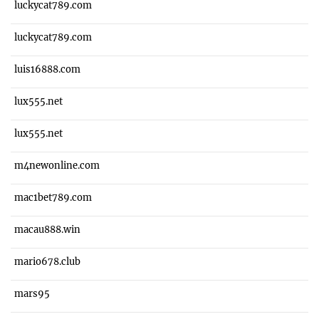
luckycat789.com
luckycat789.com
luis16888.com
lux555.net
lux555.net
m4newonline.com
mac1bet789.com
macau888.win
mario678.club
mars95