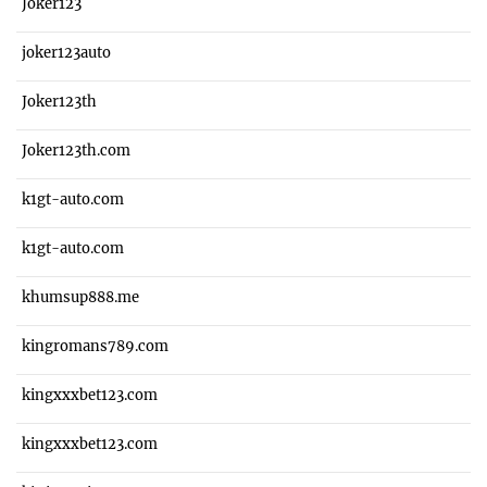
Joker123
joker123auto
Joker123th
Joker123th.com
k1gt-auto.com
k1gt-auto.com
khumsup888.me
kingromans789.com
kingxxxbet123.com
kingxxxbet123.com