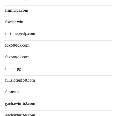
finnivips.com
fiwdee.win
fortune99vip.com
fox689ok.com
fox689ok.com
fullslotpg
fullslotpg168.com
funny18
gachawin168.com
gachawin168.com