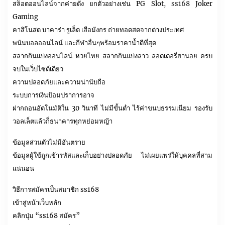
สล็อตออนไลน์จากค่ายดัง ยกตัวอย่างเช่น PG Slot,
ss168
Joker
Gaming
คาสิโนสด บาคาร่า รูเล็ต เสือมังกร ถ่ายทอดสดจากต่างประเทศ
พนันบอลออนไลน์ และกีฬาอื่นๆพร้อมราคาน้ำดีที่สุด
สลากกินแบ่งออนไลน์ หวยไทย สลากกินแบ่งลาว ลอตเตอรี่ฮานอย ครบ
จบในเว็บไซต์เดียว
ความปลอดภัยและความน่านับถือ
ระบบการเงินป้อมปราการอาจ
ฝากถอนอัตโนมัติใน 30 วินาที ไม่มีขั้นต่ำ ไร้ค่าขนบธรรมเนียม รองรับ
วอลเล็ตแล้วก็ธนาคารทุกหย่อมหญ้า
ข้อมูลส่วนตัวไม่มีอันตราย
ข้อมูลผู้ใช้ถูกเข้ารหัสและเก็บอย่างปลอดภัย ไม่เผยแพร่ให้บุคคลที่สาม
แน่นอน
วิธีการสมัครเป็นสมาชิก ss168
เข้าสู่หน้าเว็บหลัก
คลิกปุ่ม “ss168 สมัคร”