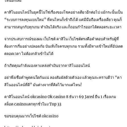
ไหนอีกเลย
คาสิโนออนไลน์ในยุคนี้ไม่ใช่เรื่องของโชคอย่างเดียวอีกต่อไป แม้กระนั้นเป็น
“ระบบการลงทุนแบบใหม่” ที่คนไหนก็เข้าถึงได้ แค่มีมือถือเครื่องเดียว คุณก็
สามารถสนุกกับทุกเกม ทำเงินได้จริง และก็ถอนกำไรออกได้ตลอดระยะเวลา
จากประสบการณ์ของผม เว็บไซต์ คาสิโน เว็บไซต์ตรงคือคำตอบสำหรับผู้ที่
ต้องการเริ่มอย่างปลอดภัย บันเทิงใจครบทุกเกม รวมทั้งมีทางเข้าใหม่ที่อัปเดต
ตลอดเวลา ไม่ต้องกลัวเข้าไม่ได้
ถ้าเกิดคุณกำลังมองหาแหล่งทำเงินจาก
คาสิโน
ออนไลน์
อย่าพึ่งเชื่อคำพูดคนใดกันแน่ ลองสัมผัสด้วยตัวเอง แล้วคุณจะทราบดีว่า “คา
สิโนออนไลน์ที่ดี” มันต่างจากที่คิดไว้มากแค่ไหน!
คาสิโนออนไลน์ okcasino Ok casino 8 ธันวา 69 Jared ยืน 1 เรื่องเกม
สล็อต casinoแตกทุกชั่วโมง Top 33
ขอขอบคุณมากเว็ปไซต์
okcasino