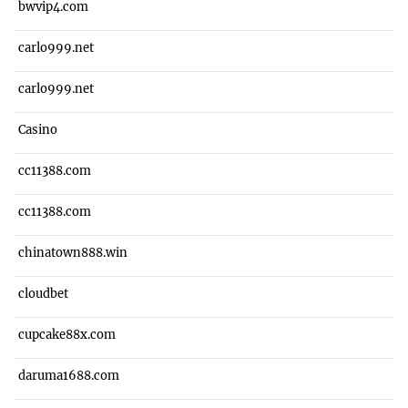
bwvip4.com
carlo999.net
carlo999.net
Casino
cc11388.com
cc11388.com
chinatown888.win
cloudbet
cupcake88x.com
daruma1688.com