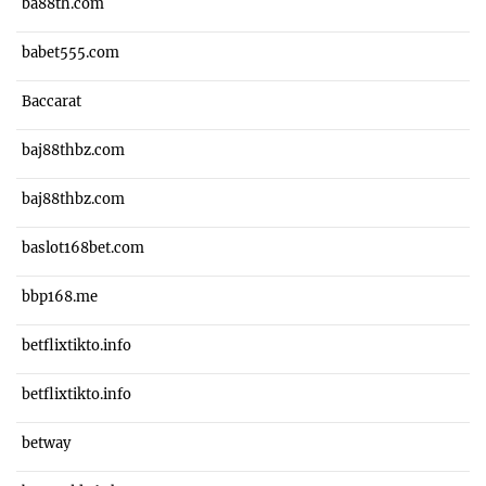
ba88th.com
babet555.com
Baccarat
baj88thbz.com
baj88thbz.com
baslot168bet.com
bbp168.me
betflixtikto.info
betflixtikto.info
betway