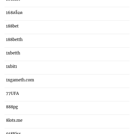
168สล็อต
188bet
188betth
1xbetth
1xbit1
1xgameth.com
77UFA
888pg
8lots.me
918Kiss