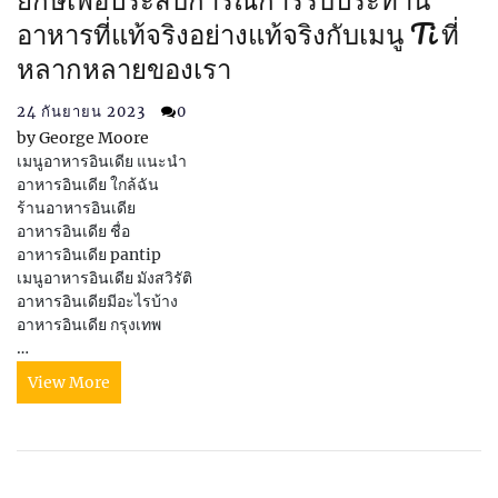
ยักษ์เพื่อประสบการณ์การรับประทาน
อาหารที่แท้จริงอย่างแท้จริงกับเมนู Ti ที่
หลากหลายของเรา
24 กันยายน 2023
0
by
George Moore
เมนูอาหารอินเดีย แนะนํา
อาหารอินเดีย ใกล้ฉัน
ร้านอาหารอินเดีย
อาหารอินเดีย ชื่อ
อาหารอินเดีย pantip
เมนูอาหารอินเดีย มังสวิรัติ
อาหารอินเดียมีอะไรบ้าง
อาหารอินเดีย กรุงเทพ
…
View More