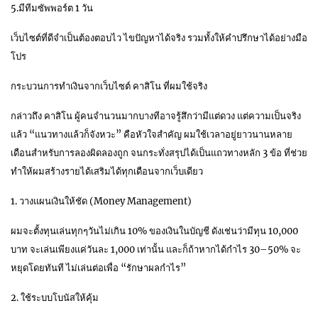
5.มีทีมซัพพอร์ต 1 วัน
เว็บไซต์ที่ดีจำเป็นต้องตอบไว ไขปัญหาได้จริง รวมทั้งให้คำปรึกษาได้อย่างมือ
โปร
กระบวนการทำเงินจากเว็บไซต์ คาสิโน ที่ผมใช้จริง
กล่าวถึง คาสิโน ผู้คนจำนวนมากบางทีอาจรู้สึกว่ามีแต่ดวง แต่ความเป็นจริง
แล้ว “แนวทางแล้วก็จังหวะ” คือหัวใจสำคัญ ผมใช้เวลาอยู่ยาวนานหลาย
เดือนสำหรับการลองผิดลองถูก จนกระทั่งสรุปได้เป็นแถวทางหลัก 3 ข้อ ที่ช่วย
ทำให้ผมสร้างรายได้เสริมได้ทุกเดือนจากเว็บเดียว
1. วางแผนเงินให้ชัด (Money Management)
ผมจะตั้งทุนเล่นทุกๆวันไม่เกิน 10% ของเงินในบัญชี ดังเช่นว่ามีทุน 10,000
บาท จะเล่นเพียงแค่วันละ 1,000 เท่านั้น และก็ถ้าหากได้กำไร 30–50% จะ
หยุดโดยทันที ไม่เล่นต่อเพื่อ “รักษาผลกำไร”
2. ใช้ระบบโบนัสให้คุ้ม