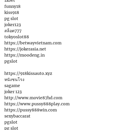
1xbet
funny18
kiss918
pg slot
joker123
สล็อต777
tokyoslot88
https://betwayvietnam.com
https://jokerasia.net
https://moodeng.in
pgslot
https://918kissauto.xyz
หนังชนโรง
sagame
joker 123
http://www.movie87hd.com
https://www.pussy888play.com
https://pussy888win.com
sexybaccarat
pgslot
pg slot