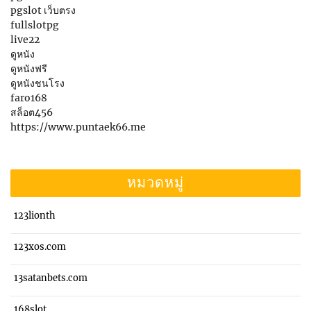
pgslot เว็บตรง
fullslotpg
live22
ดูหนัง
ดูหนังฟรี
ดูหนังชนโรง
faro168
สล็อต456
https://www.puntaek66.me
หมวดหมู่
123lionth
123xos.com
13satanbets.com
168slot