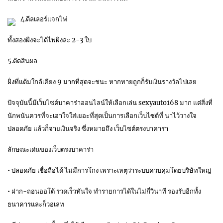
4.ดีลเลอร์แจกไพ่
ทั้งสองฝั่งจะได้ไพ่ฝั่งละ 2-3 ใบ
5.ตัดสินผล
ฝั่งที่แต้มใกล้เคียง 9 มากที่สุดจะชนะ หากทายถูกก็รับเงินรางวัลไปเลย
ปัจจุบันนี้มีเว็บไซต์บาคาร่าออนไลน์ให้เลือกเล่น sexyauto168 มาก แต่สิ่งที่
นักพนันควรที่จะเอาใจใส่เยอะที่สุดเป็นการเลือกเว็บไซต์ที่ น่าไว้วางใจ
ปลอดภัย แล้วก็จ่ายเงินจริง ซึ่งหมายถึง เว็บไซต์ตรงบาคาร่า
ลักษณะเด่นของเว็บตรงบาคาร่า
• ปลอดภัย เชื่อถือได้ ไม่มีการโกง เพราะเหตุว่าระบบควบคุมโดยบริษัทใหญ่
• ฝาก-ถอนออโต้ รวดเร็วทันใจ ทำรายการได้ในไม่กี่วินาที รองรับอีกทั้ง
ธนาคารและก็วอเลท