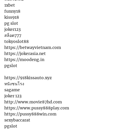
1xbet
funny18
kiss918
pg slot
joker123
สล็อต777
tokyoslot88
https://betwayvietnam.com
https://jokerasia.net
https://moodeng.in
pgslot
https://918kissauto.xyz
หนังชนโรง
sagame
joker 123
http://www.movie87hd.com
https://www.pussy888play.com
https://pussy888win.com
sexybaccarat
pgslot