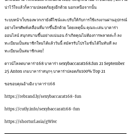
น่าไว้ใจแล้วก็ความปลอดภัยสูงอีกด้วย นอกเหนือจากนั้น
ระบบหน้าเว็บของพวกเรายังดีไซน์และปรับให้กับการใช้แรงงานผ่านอุปกรณ์
อย่างโทรศัพท์เคลื่อนที่มากขึ้นอีกด้วย โดยเหตุนั้น คุณจะเล่น บาคาร่า
ออนไลน์ สนุกสนานขึ้นอย่างแน่นอน ถ้าเกิดคุณไม่ต้องการพลาดล่ะก็ ลง
ทะเบียนเป็นสมาชิกใหม่ได้แล้ววันนี้ สมัครรับโปรโมชั่นได้ในทันที ลง
ทะเบียนเป็นสมาชิกเลย!
ดาวน์โหลดบาคาร่า168 บาคาร่า sexybaccarat168.fun 21 September
25 Anton เกม
บาคาร่า
สนุกๆ บาคาร่าปลอดภัย100% Top 21
ขอขอบคุณอ้างอิง
บาคาร่า168
https://rebrand.ly/sexybaccarat168-fun
https://cutly.info/sexybaccarat168-fun
https://shorturl.asia/gWivc