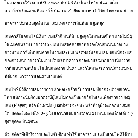
ไม่ว่าคุณจะใช้ระบบ iOS,
sexyauto168
Android หรือเล่นผ่านเว็บ
เบราว์เซอร์บนคอมพิวเตอร์ ก็สามารถเข้าถึงเกมบาคาร่าได้อย่างสะดวกสบาย
บาคาร่า ที่มาแรงสุดในไทย เกมไพ่ยอดฮิตเป็นที่นิยมสูงที่สุด
เกมคาสิโนออนไลน์ที่มาแรงแล้วก็เป็นที่นิยมสูงสุดในประเทศไทย อาจไม่มีผู้
ใดไม่เคยทราบ บาคาร่า168 เกมไพ่สุดคลาสสิกที่ครองใจนักพนันมาอย่าง
ยาวนาน อีกทั้งในบ่อนคาสิโนจริงและบนแพลตฟอร์มออนไลน์ ตอนนี้กระแส
ของการเล่นบาคาร่าในแบบ เว็บตรงบาคาร่า กำลังมาแรงมากมาย เนื่องจาก
ว่าเป็นหนทางที่ทั้งยังไม่เป็นอันตราย มั่นคง แล้วก็ให้ประสบการณ์การเดิมพัน
ที่ดีมากยิ่งกว่าการเล่นผ่านเอเย่นต์
เกมไพ่ที่มีวิธีการเล่นง่ายดาย ลักษณะคล้ายกับการเล่น ป๊อกกระเด้ง ของคน
ไทย แม้กระนั้นผิดแผกตรงที่ผู้เล่นไม่ต้องเป็นฝ่ายถือไพ่เอง เพียงทายว่า ฝั่งผู้
เล่น (Player) หรือ ฝั่งเจ้ามือ (Banker) จะชนะ หรือทั้งคู่ฝั่งจะออกมาเสมอ
โดยแต่ละฝั่งจะได้ไพ่ 2-3 ใบ แล้วนำแต้มมาบวกกัน ฝั่งไหนมีแต้มใกล้เคียง 9
สูงที่สุดจะเป็นผู้ชนะ
ด้วยกติกาที่เข้าใจง่ายและไม่ซับซ้อน ทำให้ บาคาร่า แปลงเป็นเกมไพ่ที่ได้รับ