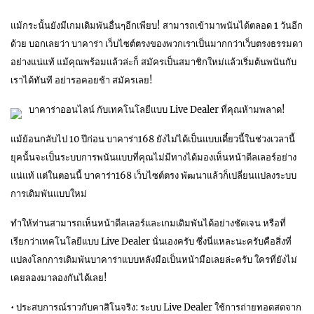
แม้กระนั้นยังมีเกมเดิมพันอื่นๆอีกเพียบ! สามารถเข้ามาพนันได้ตลอด 1 วันอีก
ด้วย บอกเลยว่า บาคาร่า เว็บไซต์ตรงของพวกเราเป็นมากกว่าเว็บตรงธรรมดา
อย่างแน่แท้ แม้คุณพร้อมแล้วล่ะก็ สมัครเป็นสมาชิกใหม่แล้วเริ่มต้นพนันกับ
เราได้ทันที อย่ารอคอยช้า สมัครเลย!
บาคาร่าออนไลน์ กับเทคโนโลยีแบบ Live Dealer ที่คุณห้ามพลาด!
แม้ย้อนกลับไป 10 ปีก่อน บาคาร่า168 ยังไม่ได้เป็นแบบเดี๋ยวนี้ในช่วงเวลานี้
ยุคนั้นจะเป็นระบบการพนันแบบที่คุณไม่มีทางได้มองเห็นหน้าดีลเลอร์อย่าง
แน่แท้ แต่ในตอนนี้ บาคาร่า168 เว็บไซต์ตรง พัฒนาแล้วก็เปลี่ยนแปลงระบบ
การเดิมพันแบบใหม่
ทำให้ท่านสามารถเห็นหน้าดีลเลอร์และเกมเดิมพันได้อย่างชัดเจน หรือที่
เรียกว่าเทคโนโลยีแบบ Live Dealer นั่นเองครับ ซึ่งนี่แหละนะครับคือสิ่งที่
แปลงโลกการเดิมพันบาคาร่าแบบหลังมือเป็นหน้ามือเลยล่ะครับ ใครที่ยังไม่
เคยลองมาลองกันได้เลย!
• ประสบการณ์ราวกับคาสิโนจริง: ระบบ Live Dealer ใช้การถ่ายทอดสดจาก