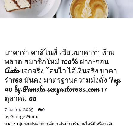
บาคาร่า คาสิโนที่ เซียนบาคาร่า ห้าม
พลาด สมาชิกใหม่ 100% ฝาก-ถอน
Autoแจกจริง โอนไว ได้เงินจริง บาคา
ร่า168 มั่นคง มาตรฐานความมั่งคั่ง Top
40 by Pamala sexyauto168s.com 17
ตุลาคม 68
7 ตุลาคม 2025
0
by
George Moore
บาคาร่า สุดยอดประสบการณ์การเล่นบาคาร่าออนไลน์ที่เหนือระดับ