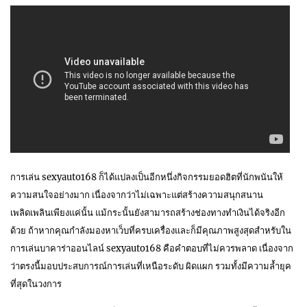
การเล่น sexyauto168 ก็ได้แปลงเป็นอีกหนึ่งกิจกรรมยอดฮิตที่นักพนันให้
ความสนใจอย่างมาก เนื่องจากว่าไม่เฉพาะแต่สร้างความสนุกสนาน
เพลิดเพลินเพียงแค่นั้น แม้กระนั้นยังสามารถสร้างช่องทางทำเงินได้จริงอีก
ด้วย ถ้าหากคุณกำลังมองหาเว็บที่ครบเครื่องและก็มีคุณภาพสูงสุดสำหรับใน
การเล่นบาคาร่าออนไลน์ sexyauto168 คือคำตอบที่ไม่ควรพลาด เนื่องจาก
ว่าตรงนี้มอบประสบการณ์การเล่นที่เหนือระดับ ผิดแผก รวมทั้งมีความล้ำยุค
ที่สุดในวงการ