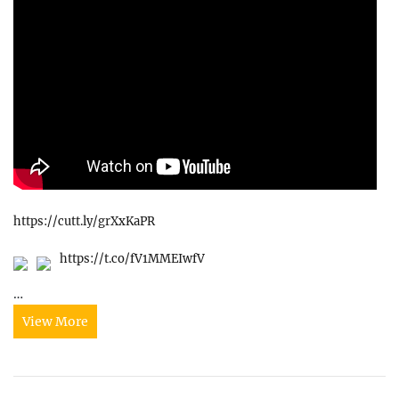
https://cutt.ly/grXxKaPR
https://t.co/fV1MMEIwfV
…
View More