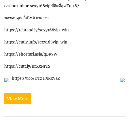
casino online sexy168vip ที่ฮิตที่สุด Top 87
ขอขอบคุณเว็ปไซต์
บาคาร่า
https://rebrand.ly/sexy168vip-win
https://cutly.info/sexy168vip-win
https://shorturl.asia/qBK7W
https://cutt.ly/BrXxNrTS
https://t.co/DTZH5RxVaZ
…
View More