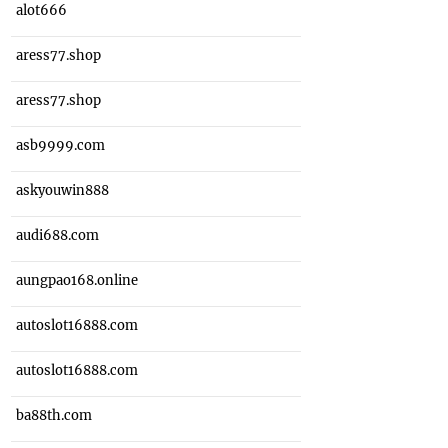
alot666
aress77.shop
aress77.shop
asb9999.com
askyouwin888
audi688.com
aungpao168.online
autoslot16888.com
autoslot16888.com
ba88th.com