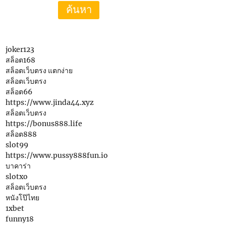
joker123
สล็อต168
สล็อตเว็บตรง แตกง่าย
สล็อตเว็บตรง
สล็อต66
https://www.jinda44.xyz
สล็อตเว็บตรง
https://bonus888.life
สล็อต888
slot99
https://www.pussy888fun.io
บาคาร่า
slotxo
สล็อตเว็บตรง
หนังโป๊ไทย
1xbet
funny18