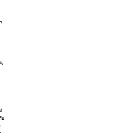
าร
ยู่
มี
รือ
บ