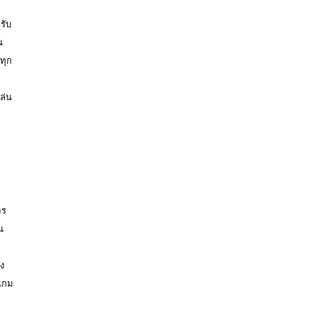
รับ
น
ทุก
ล่น
จร
น
ง
มเกม