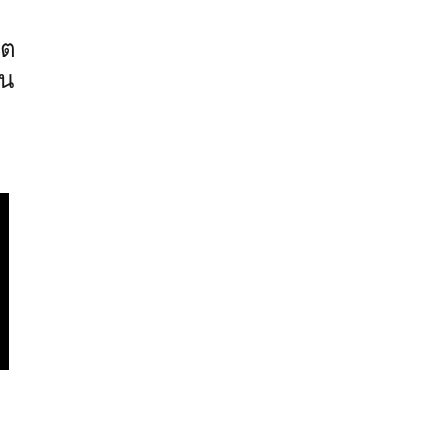
อต
อน