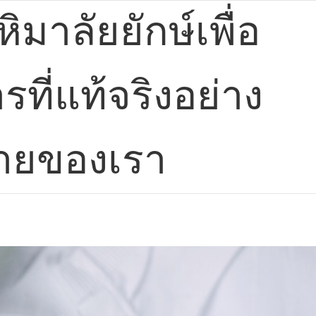
มาลัยยักษ์เพื่อ
ี่แท้จริงอย่าง
ลายของเรา