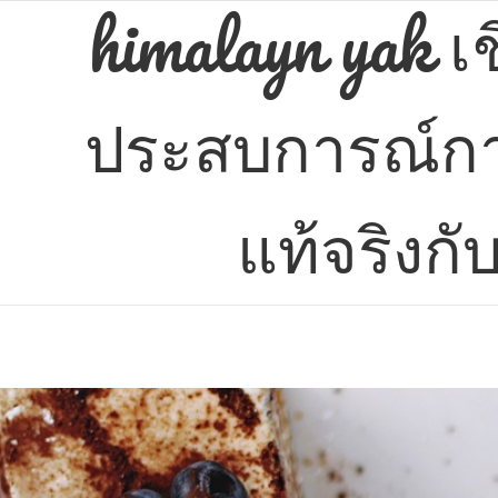
Skip
himalayn yak เ
to
content
ประสบการณ์การ
แท้จริงก