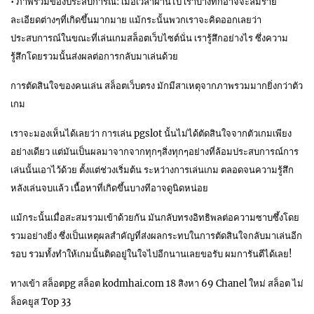
• ภาพรวมของประสบการณ์: เมื่อเวลาผ่านไป เราบางทีก็อาจจะลืมราย
ละเอียดต่างๆที่เกิดขึ้นมากมาย แม้กระนั้นพวกเราจะคิดออกเลยว่า
ประสบการณ์ในขณะที่เล่นเกมสล็อตเว็บไซต์นั่น เรารู้สึกอย่างไร ซึ่งความ
รู้สึกโดยรวมนั้นส่งผลต่อการกลับมาเล่นด้วย
การตัดสินใจของคนเล่น สล็อตเว็บตรง มักมีสาเหตุจากภาพรวมมากยิ่งกว่าตัว
เกม
เราจะมองเห็นได้เลยว่า การเล่น pgslot นั้นไม่ได้ตัดสินใจจากตัวเกมเพียง
อย่างเดียว แต่มันเป็นผลมาจากจากทุกๆสิ่งทุกๆอย่างที่ล้อมประสบการณ์การ
เล่นนั้นเอาไว้ด้วย ตั้งแต่ช่วงเริ่มต้น ระหว่างการเล่นเกม ตลอดจนความรู้สึก
หลังเล่นจบแล้ว เนื้อหาที่เกิดขึ้นบางทีอาจดูนิดหน่อย
แม้กระนั้นเมื่อสะสมรวมเข้าด้วยกัน มันกลับทรงอิทธิพลต่อความซาบซึ้งโดย
รวมอย่างยิ่ง ซึ่งเป็นเหตุผลสำคัญที่ส่งผลกระทบในการตัดสินใจกลับมาเล่นอีก
รอบ รวมทั้งทำให้เกมนั้นติดอยู่ในใจไปอีกนานเลยขอรับ ผมการันตีได้เลย!
ทางเข้า สล็อตpg สล็อต kodmhai.com 18 สิงหา 69 Chanel ใหม่ สล็อต ไม่
ล็อคยูส Top 33