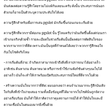
มันส่งผลต่อความรู้สึกโดยรวมไม่แพ้กันเลยนะครับ ดังนั้น ประสบการณ์นอก
ตัวเกมก็อาจเป็นตัวระบุความประทับใจได้เลย
ความรู้สึกสำหรับเพื่อการเล่น pgslot มักเริ่มขึ้นก่อนเกมจะเริ่มด้วย
ความรู้สึกที่พวกเรามีต่อเกม pgslot นั้น รู้ไหมครับว่ามันเกิดขึ้นตั้งแต่ก่อนเรา
เข้าเกมจริงๆด้วยซ้ำ รายละเอียดในช่วงเริ่มต้นนั้นมีผลต่อการตัดสินใจของ
พวกเรามากกว่าที่คิด เพราะมันเป็นจุดที่กำหนดได้เลยว่า พวกเรารู้สึกพอใจ
กับเว็บไซต์จริงไหม
• การเริ่มต้นที่ง่าย: ถ้าเกิดเราสามารถเข้าถึงสิ่งที่เราปรารถนาได้อย่างเร็ว
อาทิเช่น ค้นหาเกม ค้นหาหมวด หรือการเข้าใช้งานฟังก์ชันต่างๆบนเว็บได้
อย่างเร็ว มันก็จะทำให้เราพร้อมเปิดรับประสบการณ์ใหม่ที่ดีจากเว็บด้วย
• สร้างความมั่นใจมากกว่าที่คิด: ผมบอกเลยว่า คนจำนวนมากจะรู้สึกบันเทิง
ใจกับสิ่งที่เข้าใจง่ายเสมอ รวมทั้งเมื่อข้อมูลที่ได้มาจากเว็บไซต์นั่นถูกจัดวาง
อย่างเรียบร้อย มันก็ทำให้เราคิดว่าเราคุมสถานการณ์ได้ ทำให้มั่นใจและมี
ความเชื่อมั่นในตนเองมากยิ่งขึ้นด้วย