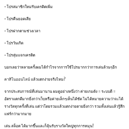
• โปรสมาชิกใหม่รับเครดิตเพิ่ม
• โปรคืนยอดเสีย
• โปรฝากตามช่วงเวลา
• โปรวันเกิด
• โปรสุ่มแจกเครดิต
บอกเลยว่าหลายครั้งผมได้กำไรจากการใช้โปรมากกว่าการเล่นล้วนๆอีก
คาสิโนออนไลน์
แล้วแตกง่ายจริงไหม?
จากประสบการณ์ที่เล่นมานาน ผมดูอย่างหนึ่งว่า ค่ายเกมดัง = ระบบดี =
อัตราแตกดีมากยิ่งกว่าเว็บหรือค่ายเล็กๆเห็นได้ชัด ไม่ได้หมายความว่าจะได้
รางวัลทุกครั้งที่เล่น แต่ว่าโดยรวมแล้วแตกง่ายดายยิ่งกว่า รวมทั้งเล่นแล้วรู้สึก
แฟร์กว่ามากมาย
เล่น สล็อต ได้มากขึ้นและก็ลุ้นรับรางวัลใหญ่ทุกการหมุน!