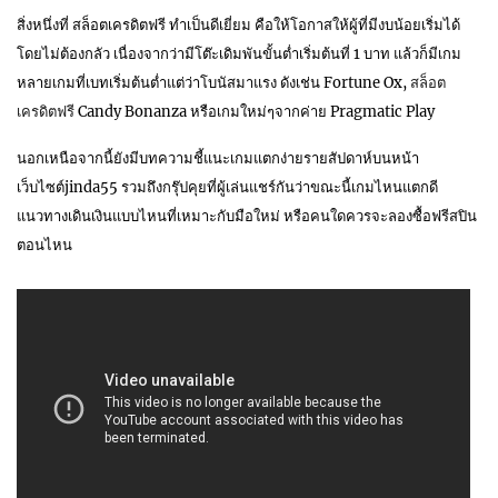
สิ่งหนึ่งที่ สล็อตเครดิตฟรี ทำเป็นดีเยี่ยม คือให้โอกาสให้ผู้ที่มีงบน้อยเริ่มได้
โดยไม่ต้องกลัว เนื่องจากว่ามีโต๊ะเดิมพันขั้นต่ำเริ่มต้นที่ 1 บาท แล้วก็มีเกม
หลายเกมที่เบทเริ่มต้นต่ำแต่ว่าโบนัสมาแรง ดังเช่น Fortune Ox,
สล็อต
เครดิตฟรี
Candy Bonanza หรือเกมใหม่ๆจากค่าย Pragmatic Play
นอกเหนือจากนี้ยังมีบทความชี้แนะเกมแตกง่ายรายสัปดาห์บนหน้า
เว็บไซต์jinda55 รวมถึงกรุ๊ปคุยที่ผู้เล่นแชร์กันว่าขณะนี้เกมไหนแตกดี
แนวทางเดินเงินแบบไหนที่เหมาะกับมือใหม่ หรือคนใดควรจะลองซื้อฟรีสปิน
ตอนไหน