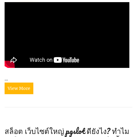
…
View More
สล็อต เว็บไซต์ใหญ่ pgslot ดียังไง? ทำไม