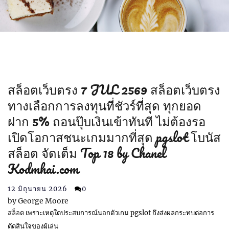
สล็อตเว็บตรง 7 JUL 2569 สล็อตเว็บตรง
ทางเลือกการลงทุนที่ชัวร์ที่สุด ทุกยอด
ฝาก 5% ถอนปุ๊บเงินเข้าทันที ไม่ต้องรอ
เปิดโอกาสชนะเกมมากที่สุด pgslot โบนัส
สล็อต จัดเต็ม Top 18 by Chanel
Kodmhai.com
12 มิถุนายน 2026
0
by
George Moore
สล็อต
เพราะเหตุใดประสบการณ์นอกตัวเกม pgslot ถึงส่งผลกระทบต่อการ
ตัดสินใจของผู้เล่น