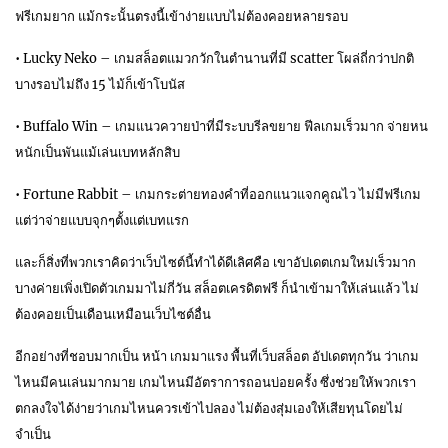
ฟรีเกมยาก แม้กระนั้นตรงนี้เข้าง่ายแบบไม่ต้องคอยหลายรอบ
• Lucky Neko – เกมสล็อตแมวกวักในตำนานที่มี scatter โผล่ถี่กว่าปกติ
บางรอบไม่ถึง 15 ไม้ก็เข้าโบนัส
• Buffalo Win – เกมแนวควายป่าที่มีระบบรีลขยาย ฟีลเกมเร็วมาก จ่ายหน
หนักเป็นพันแม้เล่นเบทหลักสิบ
• Fortune Rabbit – เกมกระต่ายทองคำที่ออกแนวแจกคูณไว ไม่มีฟรีเกม
แต่ว่าจ่ายแบบจุกๆตั้งแต่เบทแรก
และก็สิ่งที่พวกเราคิดว่าเว็บไซต์นี้ทำได้ดีเลิศคือ เขาอัปเดตเกมใหม่เร็วมาก
บางค่ายเพิ่งเปิดตัวเกมมาไม่กี่วัน สล็อตเครดิตฟรี ก็นำเข้ามาให้เล่นแล้ว ไม่
ต้องคอยเป็นเดือนเหมือนเว็บไซต์อื่น
อีกอย่างที่ชอบมากเป็น หน้า เกมมาแรง พื้นที่เว็บสล็อต อัปเดตทุกวัน ว่าเกม
ไหนมีคนเล่นมากมาย เกมไหนมีอัตราการถอนบ่อยครั้ง ซึ่งช่วยให้พวกเรา
ตกลงใจได้ง่ายว่าเกมไหนควรเข้าไปลอง ไม่ต้องสุ่มเองให้เสียทุนโดยไม่
จำเป็น