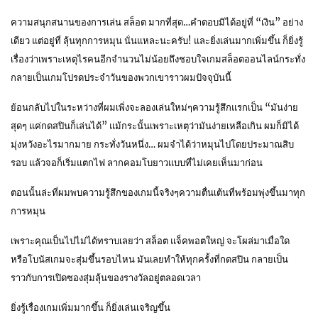
ความสนุกสนานของการเล่น สล็อต มากที่สุด…คำตอบมิได้อยู่ที่ “เงิน” อย่าง
เดียว แต่อยู่ที่ ลุ้นทุกการหมุน นั่นแหละนะครับ! และยิ่งเล่นมากเพิ่มขึ้น ก็ยิ่งรู้
เรื่องว่าเพราะเหตุไรคนอีกจำนวนไม่น้อยถึงชอบใจเกมสล็อตออนไลน์กระทั่ง
กลายเป็นเกมโปรดประจำวันของพวกเขาราวผมปัจจุบันนี้
ย้อนกลับไปในระหว่างที่ผมเพิ่งจะลองเล่นใหม่ๆความรู้สึกแรกเป็น “มันง่าย
สุดๆ แค่กดสปินก็เล่นได้” แม้กระนั้นเพราะเหตุว่ามันง่ายเหลือเกิน ผมก็มิได้
มุ่งหวังอะไรมากมาย กระทั่งวันหนึ่ง… ผมจำได้ว่าหมุนไปโดยประมาณสิบ
รอบ แล้วจอก็เริ่มแตกไฟ ลากคอมโบยาวแบบที่ไม่เคยเห็นมาก่อน
ตอนนั้นล่ะที่ผมพบความรู้สึกของเกมนี้จริงๆความตื่นเต้นที่พร้อมพุ่งขึ้นมาทุก
การหมุน
เพราะคุณเป็นไปไม่ได้ทราบเลยว่า สล็อต แจ็คพอตใหญ่ จะโผล่มาเมื่อใด
หรือโบนัสเกมจะสุ่มขึ้นรอบไหน มันเลยทำให้ทุกครั้งที่กดสปิน กลายเป็น
ราวกับการเปิดซองสุ่มลุ้นของรางวัลอยู่ตลอดเวลา
ยิ่งรู้เรื่องเกมเพิ่มมากขึ้น ก็ยิ่งเล่นเจริญขึ้น