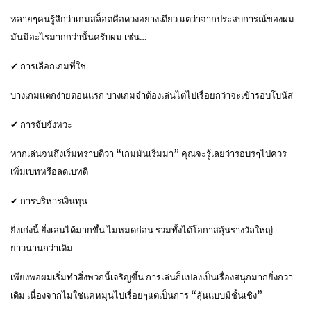
หลายๆคนรู้สึกว่าเกมสล็อตคือดวงอย่างเดียว แต่ว่าจากประสบการณ์ของผม
มันมีอะไรมากกว่านั้นครับผม เช่น…
✔ การเลือกเกมที่ใช่
บางเกมแตกง่ายตอนแรก บางเกมจำต้องเล่นไต่ไปเรื่อยกว่าจะเข้ารอบโบนัส
✔ การจับจังหวะ
หากเล่นจนถึงเริ่มทราบดีว่า “เกมมันเริ่มมา” คุณจะรู้เลยว่ารอบรๆไปควร
เพิ่มเบทหรือลดเบทดี
✔ การบริหารเงินทุน
ยิ่งเก่งนี้ ยิ่งเล่นได้มากขึ้น ไม่หมดก่อน รวมทั้งได้โอกาสลุ้นรางวัลใหญ่
ยาวนานกว่าเดิม
เพียงพอผมเริ่มทำสิ่งพวกนี้เจริญขึ้น การเล่นก็แปลงเป็นเรื่องสนุกมากยิ่งกว่า
เดิม เนื่องจากไม่ใช่แค่หมุนไปเรื่อยๆแต่เป็นการ “ลุ้นแบบมีชั้นเชิง”