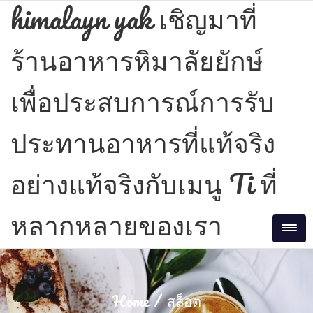
Skip
himalayn yak เชิญมาที่
to
content
ร้านอาหารหิมาลัยยักษ์
เพื่อประสบการณ์การรับ
ประทานอาหารที่แท้จริง
อย่างแท้จริงกับเมนู Ti ที่
หลากหลายของเรา
Tog
Home
สล็อต