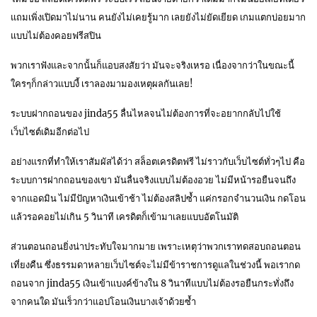
แถมเพิ่งเปิดมาไม่นาน คนยังไม่เคยรู้มาก เลยยังไม่ยัดเยียด เกมแตกบ่อยมาก
แบบไม่ต้องคอยฟรีสปิน
พวกเราฟังและจากนั้นก็แอบสงสัยว่า มันจะจริงเหรอ เนื่องจากว่าในขณะนี้
ใครๆก็กล่าวแบบงี้ เราลองมามองเหตุผลกันเลย!
ระบบฝากถอนของ jinda55 ลื่นไหลจนไม่ต้องการที่จะอยากกลับไปใช้
เว็บไซต์เดิมอีกต่อไป
อย่างแรกที่ทำให้เราสัมผัสได้ว่า สล็อตเครดิตฟรี ไม่ราวกับเว็บไซต์ทั่วๆไป คือ
ระบบการฝากถอนของเขา มันลื่นจริงแบบไม่ต้องอวย ไม่มีหน้ารอยืนจนถึง
จากแอดมิน ไม่มีปัญหาเงินเข้าช้า ไม่ต้องสลิปซ้ำ แค่กรอกจำนวนเงิน กดโอน
แล้วรอคอยไม่เกิน 5 วินาที เครดิตก็เข้ามาเลยแบบอัตโนมัติ
ส่วนตอนถอนยิ่งน่าประทับใจมากมาย เพราะเหตุว่าพวกเราทดสอบถอนตอน
เที่ยงคืน ซึ่งธรรมดาหลายเว็บไซต์จะไม่มีข้าราชการดูแลในช่วงนี้ พอเรากด
ถอนจาก jinda55 เงินเข้าแบงค์ข้างใน 8 วินาทีแบบไม่ต้องรอยืนกระทั่งถึง
จากคนใด มันเร็วกว่าแอปโอนเงินบางเจ้าด้วยซ้ำ