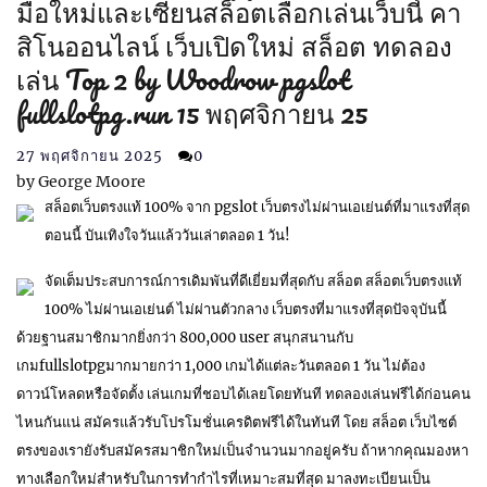
มือใหม่และเซียนสล็อตเลือกเล่นเว็บนี้ คา
สิโนออนไลน์ เว็บเปิดใหม่ สล็อต ทดลอง
เล่น Top 2 by Woodrow pgslot
fullslotpg.run 15 พฤศจิกายน 25
27 พฤศจิกายน 2025
0
by
George Moore
สล็อตเว็บตรงแท้ 100% จาก pgslot เว็บตรงไม่ผ่านเอเย่นต์ที่มาแรงที่สุด
ตอนนี้ บันเทิงใจวันแล้ววันเล่าตลอด 1 วัน!
จัดเต็มประสบการณ์การเดิมพันที่ดีเยี่ยมที่สุดกับ สล็อต สล็อตเว็บตรงแท้
100% ไม่ผ่านเอเย่นต์ ไม่ผ่านตัวกลาง เว็บตรงที่มาแรงที่สุดปัจจุบันนี้
ด้วยฐานสมาชิกมากยิ่งกว่า 800,000 user สนุกสนานกับ
เกมfullslotpgมากมายกว่า 1,000 เกมได้แต่ละวันตลอด 1 วัน ไม่ต้อง
ดาวน์โหลดหรือจัดตั้ง เล่นเกมที่ชอบได้เลยโดยทันที ทดลองเล่นฟรีได้ก่อนคน
ไหนกันแน่ สมัครแล้วรับโปรโมชั่นเครดิตฟรีได้ในทันที โดย สล็อต เว็บไซต์
ตรงของเรายังรับสมัครสมาชิกใหม่เป็นจำนวนมากอยู่ครับ ถ้าหากคุณมองหา
ทางเลือกใหม่สำหรับในการทำกำไรที่เหมาะสมที่สุด มาลงทะเบียนเป็น