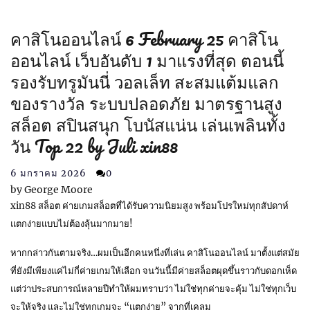
คาสิโนออนไลน์ 6 February 25 คาสิโน
ออนไลน์ เว็บอันดับ 1 มาแรงที่สุด ตอนนี้
รองรับทรูมันนี่ วอลเล็ท สะสมแต้มแลก
ของรางวัล ระบบปลอดภัย มาตรฐานสูง
สล็อต สปินสนุก โบนัสแน่น เล่นเพลินทั้ง
วัน Top 22 by Juli xin88
6 มกราคม 2026
0
by
George Moore
xin88
สล็อต ค่ายเกมสล็อตที่ได้รับความนิยมสูง พร้อมโปรใหม่ทุกสัปดาห์
แตกง่ายแบบไม่ต้องลุ้นมากมาย!
หากกล่าวกันตามจริง…ผมเป็นอีกคนหนึ่งที่เล่น คาสิโนออนไลน์ มาตั้งแต่สมัย
ที่ยังมีเพียงแค่ไม่กี่ค่ายเกมให้เลือก จนวันนี้มีค่ายสล็อตผุดขึ้นราวกับดอกเห็ด
แต่ว่าประสบการณ์หลายปีทำให้ผมทราบว่า ไม่ใช่ทุกค่ายจะคุ้ม ไม่ใช่ทุกเว็บ
จะให้จริง และไม่ใช่ทุกเกมจะ “แตกง่าย” จากที่เคลม