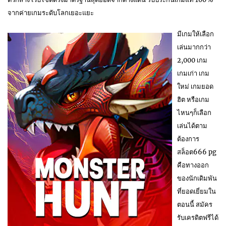
จากค่ายเกมระดับโลกเยอะแยะ
มีเกมให้เลือก
เล่นมากกว่า
2,000 เกม
เกมเก่า เกม
ใหม่ เกมยอด
ฮิต หรือเกม
ไหนๆก็เลือก
เล่นได้ตาม
ต้องการ
สล็อต666 pg
คือทางออก
ของนักเดิมพัน
ที่ยอดเยี่ยมใน
ตอนนี้ สมัคร
รับเครดิตฟรีได้