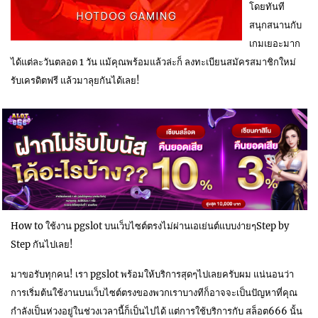
โดยทันที
สนุกสนานกับ
เกมเยอะมาก
ได้แต่ละวันตลอด 1 วัน แม้คุณพร้อมแล้วล่ะก็ ลงทะเบียนสมัครสมาชิกใหม่
รับเครดิตฟรี แล้วมาลุยกันได้เลย!
How to ใช้งาน pgslot บนเว็บไซต์ตรงไม่ผ่านเอเย่นต์แบบง่ายๆStep by
Step กันไปเลย!
มาขอรับทุกคน! เรา pgslot พร้อมให้บริการสุดๆไปเลยครับผม แน่นอนว่า
การเริ่มต้นใช้งานบนเว็บไซต์ตรงของพวกเราบางทีก็อาจจะเป็นปัญหาที่คุณ
กำลังเป็นห่วงอยู่ในช่วงเวลานี้ก็เป็นไปได้ แต่การใช้บริการกับ สล็อต666 นั้น