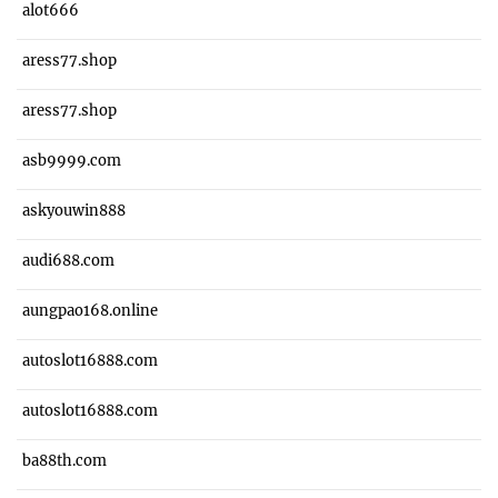
alot666
aress77.shop
aress77.shop
asb9999.com
askyouwin888
audi688.com
aungpao168.online
autoslot16888.com
autoslot16888.com
ba88th.com