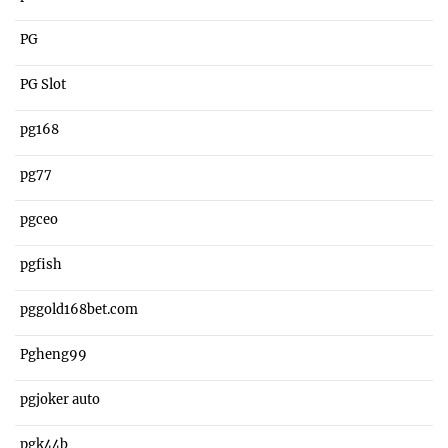
PG
PG Slot
pg168
pg77
pgceo
pgfish
pggold168bet.com
Pgheng99
pgjoker auto
pgk44b