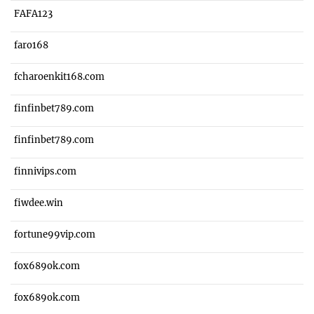
FAFA123
faro168
fcharoenkit168.com
finfinbet789.com
finfinbet789.com
finnivips.com
fiwdee.win
fortune99vip.com
fox689ok.com
fox689ok.com