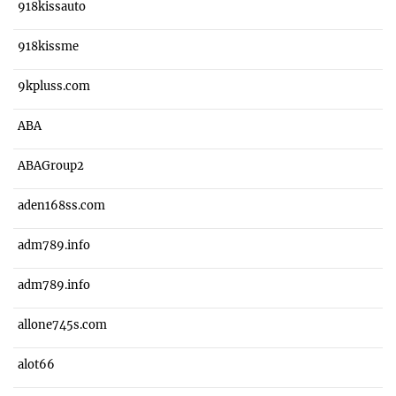
918kissauto
918kissme
9kpluss.com
ABA
ABAGroup2
aden168ss.com
adm789.info
adm789.info
allone745s.com
alot66