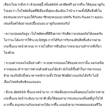
เลือกเว็บมากยิ่งกว่า ด้วยเหตุนี้ สล็อต666 เครดิตฟรี อยากที่จะให้คุณมาดูกัน
ไปเลยว่า เว็บไซต์สล็อตที่ดีเยี่ยมที่สุดจะต้องมีอะไรบ้าง รวมทั้งนี่คือสิ่งที่เว็บ
ตรงของพวกเรามอบให้กับสมาชิกทุกคนแบบ 100% รับประกันเลยว่า คุณจะ
เล่นสล็อตได้อย่างแฮปปี้แน่นอน มาดูกันเลยขอรับ!
• ความปลอดภัยสูง: เว็บไซต์ตรงที่ดีจึงควรการันตีความปลอดภัยได้เลยครับ
ไม่ว่าจะได้แก่การใช้ระบบ https การได้รับการรับรองลิขสิทธิ์แท้จากค่าย
เกมชั้นแนวหน้าต่างๆมาก รวมไปถึงการยืนยันจากหน่วยงานสำรวจที่เกี่ยว
โยงด้วย
• ระบบฝากถอนไม่มีอย่างต่ำ: ระบบฝากถอนออโต้ของพวกเรานั้น นอกเหนือ
จากคุณจะทำรายการต่างๆด้วยตัวเองได้แล้ว ยังไม่มีขั้นต่ำในการฝากถอน
ด้วย รองรับอีกทั้งธนาคารหลักรวมทั้ง True Wallet ถอนเงินได้จริง ไม่มี
เงื่อนไขสลับซับซ้อนแน่นอน
• มีเกม alot666 ชั้นแนวหน้ามาก: เราจัดเต็มทุกเกมสล็อตออนไลน์จากค่าย
เกมชั้นแนวหน้าระดับนานาชาติ เพื่อให้คุณสามารถเล่นเกมสล็อตที่ถูกใจได้
มากขึ้น สนุกสนานกับเกมต่างๆได้มากขึ้น แถมยังสามารถทดลองเล่นฟรีใน