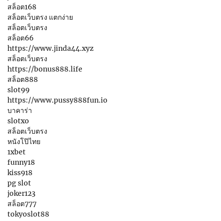
สล็อต168
สล็อตเว็บตรง แตกง่าย
สล็อตเว็บตรง
สล็อต66
https://www.jinda44.xyz
สล็อตเว็บตรง
https://bonus888.life
สล็อต888
slot99
https://www.pussy888fun.io
บาคาร่า
slotxo
สล็อตเว็บตรง
หนังโป๊ไทย
1xbet
funny18
kiss918
pg slot
joker123
สล็อต777
tokyoslot88