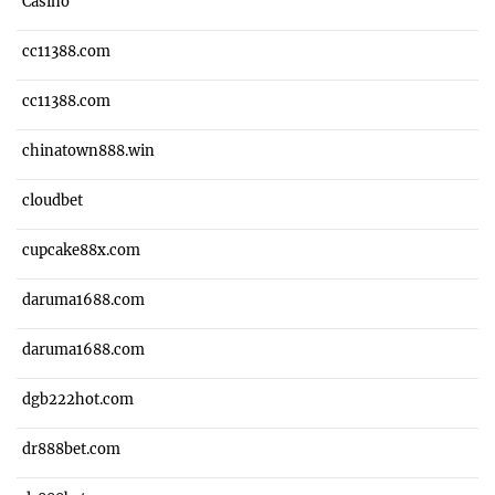
Casino
cc11388.com
cc11388.com
chinatown888.win
cloudbet
cupcake88x.com
daruma1688.com
daruma1688.com
dgb222hot.com
dr888bet.com