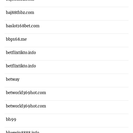
baj88thbz.com
baslot168bet.com
bbp168.me
betflixtikto.info
betflixtikto.info
betway
betworld369hot.com
betworld369hot.com
bh99
bluewin8888.info