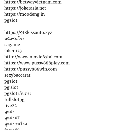
https://betwayvietnam.com
https://jokerasia.net
https://moodeng.in
pgslot
https://918kissauto.xyz
หนังชนโรง
sagame
joker 123
http://www.movie87hd.com
https://www.pussy888play.com
https://pussy888win.com
sexybaccarat
pgslot
pg slot
pgslot เว็บตรง
fullslotpg
live22
ดูหนัง
ดูหนังฟรี
ดูหนังชนโรง