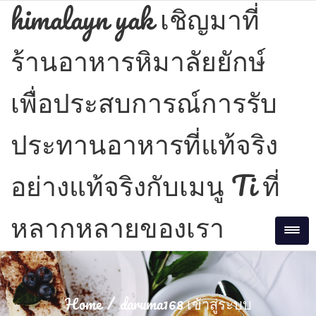
Skip
himalayn yak เชิญมาที่
to
content
ร้านอาหารหิมาลัยยักษ์
เพื่อประสบการณ์การรับ
ประทานอาหารที่แท้จริง
อย่างแท้จริงกับเมนู Ti ที่
หลากหลายของเรา
Tog
Home
daruma168 เข้าสู่ระบบ