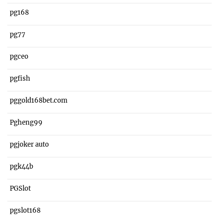
pg168
pg77
pgceo
pgfish
pggold168bet.com
Pgheng99
pgjoker auto
pgk44b
PGSlot
pgslot168