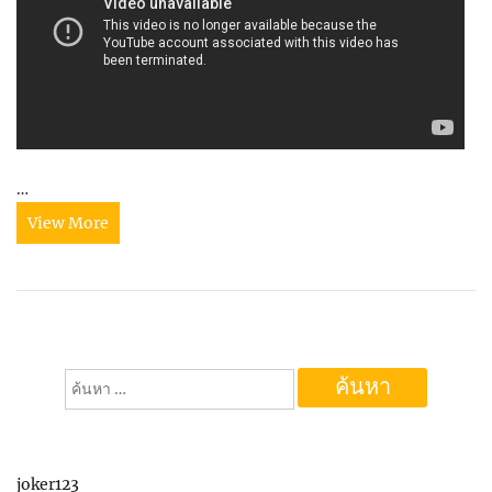
…
View More
ค้นหา
สำหรับ:
joker123