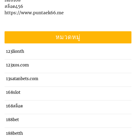
faro168
สล็อต456
https://www.puntaek66.me
หมวดหมู่
123lionth
123xos.com
13satanbets.com
168slot
168สล็อต
188bet
188betth