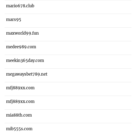
mario678.club
mars95
maxworld99.fun
medee989.com
meekin365day.com
megawaysbet789.net
mfj889xx.com
mfj889xx.com
mia88th.com
mib555s.com