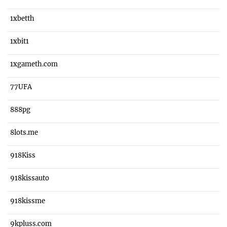
1xbetth
1xbit1
1xgameth.com
77UFA
888pg
8lots.me
918Kiss
918kissauto
918kissme
9kpluss.com