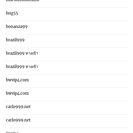
bng55
bonanza99
brazil999
brazil999 ทางเข้า
brazil999 ทางเข้า
bwvip4.com
bwvip4.com
carlo999.net
carlo999.net