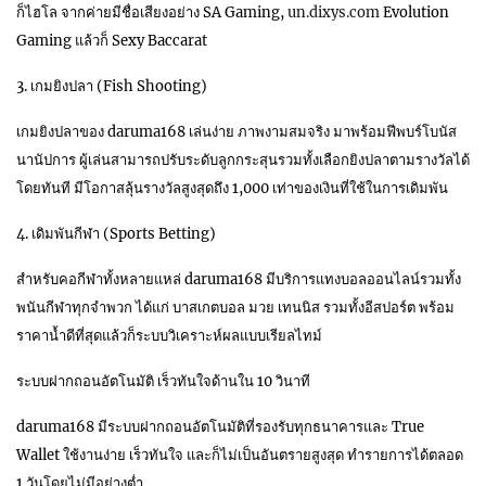
ก็ไฮโล จากค่ายมีชื่อเสียงอย่าง SA Gaming,
un.dixys.com
Evolution
Gaming แล้วก็ Sexy Baccarat
3. เกมยิงปลา (Fish Shooting)
เกมยิงปลาของ daruma168 เล่นง่าย ภาพงามสมจริง มาพร้อมฟีพบร์โบนัส
นานัปการ ผู้เล่นสามารถปรับระดับลูกกระสุนรวมทั้งเลือกยิงปลาตามรางวัลได้
โดยทันที มีโอกาสลุ้นรางวัลสูงสุดถึง 1,000 เท่าของเงินที่ใช้ในการเดิมพัน
4. เดิมพันกีฬา (Sports Betting)
สำหรับคอกีฬาทั้งหลายแหล่ daruma168 มีบริการแทงบอลออนไลน์รวมทั้ง
พนันกีฬาทุกจำพวก ได้แก่ บาสเกตบอล มวย เทนนิส รวมทั้งอีสปอร์ต พร้อม
ราคาน้ำดีที่สุดแล้วก็ระบบวิเคราะห์ผลแบบเรียลไทม์
ระบบฝากถอนอัตโนมัติ เร็วทันใจด้านใน 10 วินาที
daruma168 มีระบบฝากถอนอัตโนมัติที่รองรับทุกธนาคารและ True
Wallet ใช้งานง่าย เร็วทันใจ และก็ไม่เป็นอันตรายสูงสุด ทำรายการได้ตลอด
1 วันโดยไม่มีอย่างต่ำ