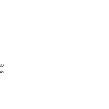
 SA
ล้ว