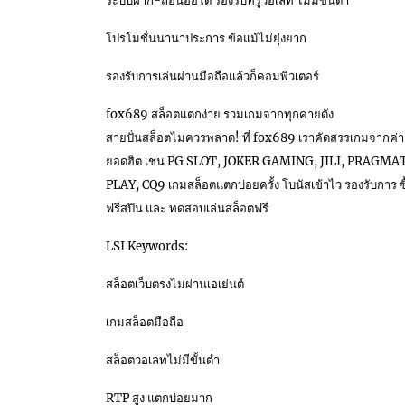
ระบบฝาก-ถอนออโต้ รองรับทรูวอเลท ไม่มีขั้นต่ำ
โปรโมชั่นนานาประการ ข้อแม้ไม่ยุ่งยาก
รองรับการเล่นผ่านมือถือแล้วก็คอมพิวเตอร์
fox689 สล็อตแตกง่าย รวมเกมจากทุกค่ายดัง
สายปั่นสล็อตไม่ควรพลาด! ที่ fox689 เราคัดสรรเกมจากค่
ยอดฮิต เช่น PG SLOT, JOKER GAMING, JILI, PRAGMA
PLAY, CQ9 เกมสล็อตแตกบ่อยครั้ง โบนัสเข้าไว รองรับการ ซื
ฟรีสปิน และ ทดสอบเล่นสล็อตฟรี
LSI Keywords:
สล็อตเว็บตรงไม่ผ่านเอเย่นต์
เกมสล็อตมือถือ
สล็อตวอเลทไม่มีขั้นต่ำ
RTP สูง แตกบ่อยมาก