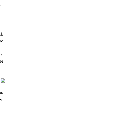
y
ั้ง
อด
รง
ใช้
 ลง
24