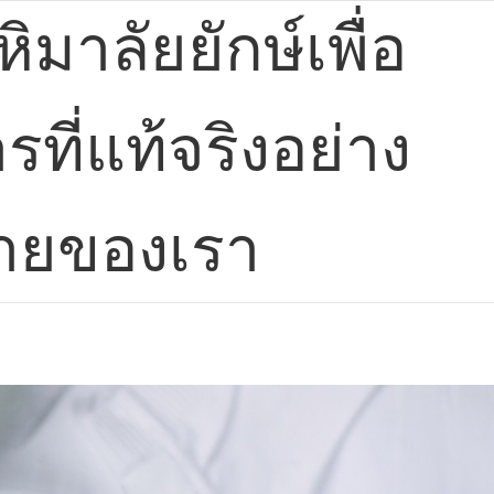
มาลัยยักษ์เพื่อ
ี่แท้จริงอย่าง
ลายของเรา