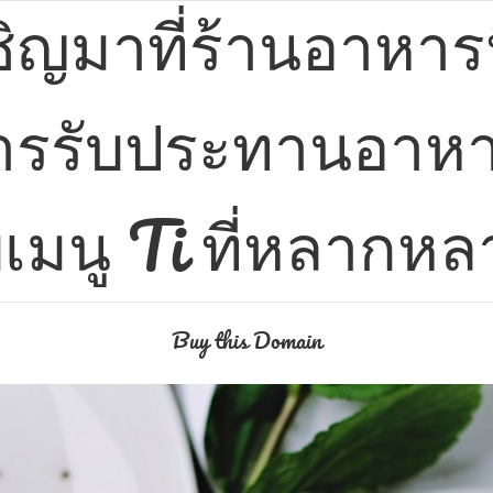
ชิญมาที่ร้านอาหารหิ
รับประทานอาหารท
ับเมนู Ti ที่หลากห
Buy this Domain