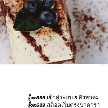
fox689 เข้าสู่ระบบ 5 สิงหาคม
fox689 สล็อตเว็บตรงบาคาร่า