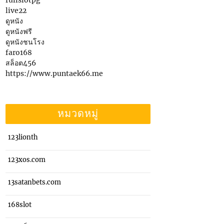
live22
ดูหนัง
ดูหนังฟรี
ดูหนังชนโรง
faro168
สล็อต456
https://www.puntaek66.me
หมวดหมู่
123lionth
123xos.com
13satanbets.com
168slot