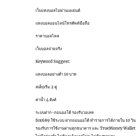
เว็บแทงบอลไม่ผ่านเอเย่นต์
แทงบอลออนไลน์โทรศัพท์มือถือ
ราคาบอลไหล
เว็บบอลจ่ายจริง
Keyword Suggest:
แทงบอลอย่างต่ำ 10 บาท
สเต็ปเริ่ม 2 คู่
ค่าน้ำ 4 ตังค์
ระบบฝาก-ถอนออโต้ รองรับวอเลท
fox689 ใช้ระบบ ฝากถอนออโต้ ทำรายการได้ภายใน 10 วิน
รองรับการใช้งานผ่านทุกธนาคาร และ TrueMoney Wallet