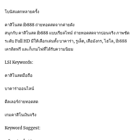
โบนัสแตกหลายครั้ง
คาสิโนสด ib888 ถ่ายทอดสดจากค่ายดัง
สนุกกับ คาสิโนสด ib888 แบบเรียลไทม์ ถ่ายทอดสดจากบ่อนจริง ภาพชัด
ระดับ Full HD มีให้เลือกเล่นทั้ง บาคาร่า, รูเล็ต, เสือมังกร, ไฮโล,
ib888
เครดิตฟรี
และก็เกมไพ่ที่ได้รับความนิยม
LSI Keywords:
คาสิโนสดมือถือ
บาคาร่าออนไลน์
ดีลเลอร์ถ่ายทอดสด
เกมคาสิโนเงินจริง
Keyword Suggest: