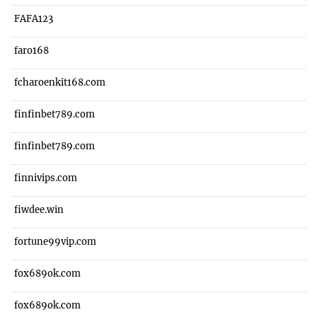
FAFA123
faro168
fcharoenkit168.com
finfinbet789.com
finfinbet789.com
finnivips.com
fiwdee.win
fortune99vip.com
fox689ok.com
fox689ok.com