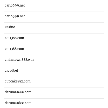
carlo999.net
carlo999.net
Casino
cc11388.com
cc11388.com
chinatown888.win
cloudbet
cupcake88x.com
daruma1688.com
daruma1688.com