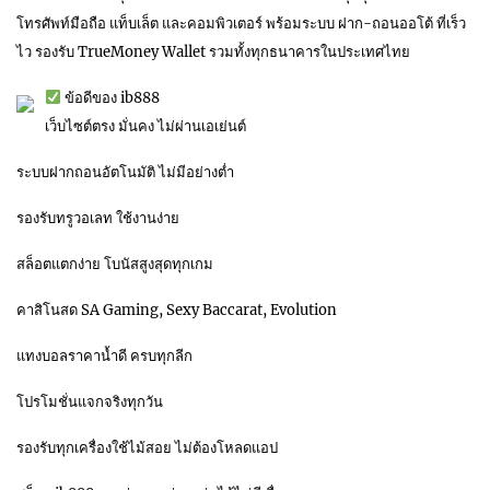
โทรศัพท์มือถือ แท็บเล็ต และคอมพิวเตอร์ พร้อมระบบ ฝาก-ถอนออโต้ ที่เร็ว
ไว รองรับ TrueMoney Wallet รวมทั้งทุกธนาคารในประเทศไทย
ข้อดีของ ib888
เว็บไซต์ตรง มั่นคง ไม่ผ่านเอเย่นต์
ระบบฝากถอนอัตโนมัติ ไม่มีอย่างต่ำ
รองรับทรูวอเลท ใช้งานง่าย
สล็อตแตกง่าย โบนัสสูงสุดทุกเกม
คาสิโนสด SA Gaming, Sexy Baccarat, Evolution
แทงบอลราคาน้ำดี ครบทุกลีก
โปรโมชั่นแจกจริงทุกวัน
รองรับทุกเครื่องใช้ไม้สอย ไม่ต้องโหลดแอป