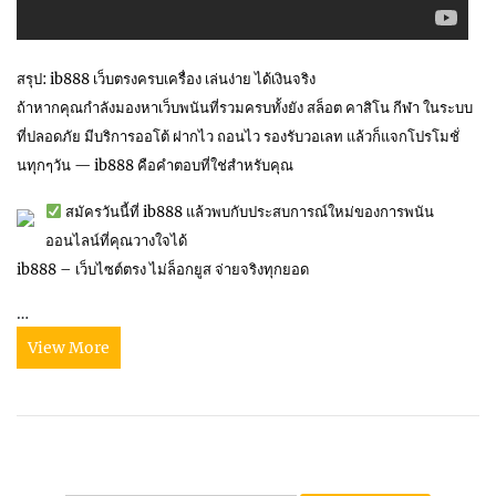
สรุป: ib888 เว็บตรงครบเครื่อง เล่นง่าย ได้เงินจริง
ถ้าหากคุณกำลังมองหาเว็บพนันที่รวมครบทั้งยัง สล็อต คาสิโน กีฬา ในระบบ
ที่ปลอดภัย มีบริการออโต้ ฝากไว ถอนไว รองรับวอเลท แล้วก็แจกโปรโมชั่
นทุกๆวัน — ib888 คือคำตอบที่ใช่สำหรับคุณ
สมัครวันนี้ที่ ib888 แล้วพบกับประสบการณ์ใหม่ของการพนัน
ออนไลน์ที่คุณวางใจได้
ib888 – เว็บไซต์ตรง ไม่ล็อกยูส จ่ายจริงทุกยอด
…
View More