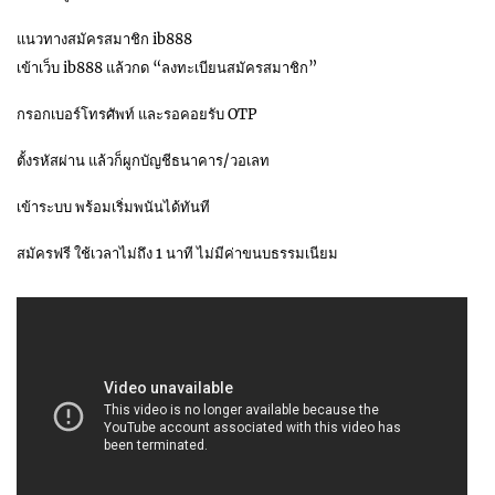
แนวทางสมัครสมาชิก ib888
เข้าเว็บ ib888 แล้วกด “ลงทะเบียนสมัครสมาชิก”
กรอกเบอร์โทรศัพท์ และรอคอยรับ OTP
ตั้งรหัสผ่าน แล้วก็ผูกบัญชีธนาคาร/วอเลท
เข้าระบบ พร้อมเริ่มพนันได้ทันที
สมัครฟรี ใช้เวลาไม่ถึง 1 นาที ไม่มีค่าขนบธรรมเนียม