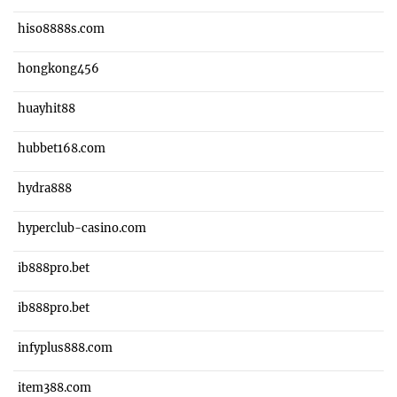
hiso8888s.com
hongkong456
huayhit88
hubbet168.com
hydra888
hyperclub-casino.com
ib888pro.bet
ib888pro.bet
infyplus888.com
item388.com