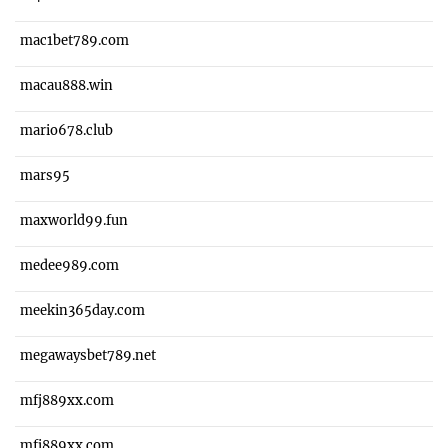
mac1bet789.com
macau888.win
mario678.club
mars95
maxworld99.fun
medee989.com
meekin365day.com
megawaysbet789.net
mfj889xx.com
mfj889xx.com