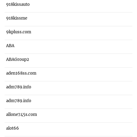
918kissauto
918kissme
9kpluss.com
ABA
ABAGroup2
aden168ss.com
adm789.info
adm789.info
allone745s.com
alot66