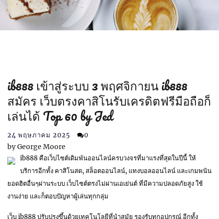
ib888 เข้าสู่ระบบ 3 พฤศจิกายน ib888
สมัคร เว็บตรงคาสิโนรับเครดิตฟรีมือถือก็
เล่นได้ Top 60 by Jed
24 พฤษภาคม 2025
0
by
George Moore
ib888 คือเว็บไซต์เดิมพันออนไลน์ครบวงจรที่มาแรงที่สุดในปีนี้ ให้
บริการอีกทั้ง คาสิโนสด, สล็อตออนไลน์, แทงบอลออนไลน์ และเกมพนัน
ยอดฮิตอื่นๆผ่านระบบ เว็บไซต์ตรงไม่ผ่านเอเย่นต์ ที่มีความปลอดภัยสูง ใช้
งานง่าย และก็ตอบปัญหาผู้เล่นทุกกลุ่ม
เว็บ ib888 ปรับปรุงขึ้นด้วยเทคโนโลยีที่นำสมัย รองรับทุกอุปกรณ์ อีกทั้ง