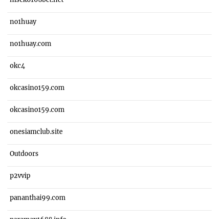
no1huay
no1huay.com
okc4
okcasino159.com
okcasino159.com
onesiamclub.site
Outdoors
p2vvip
pananthai99.com