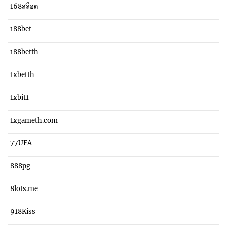
168สล็อต
188bet
188betth
1xbetth
1xbit1
1xgameth.com
77UFA
888pg
8lots.me
918Kiss