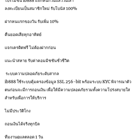
โปรโมชั่น ib888 แจกหนักวันแล้ววันเล่า
ลงทะเบียนเป็นสมาชิกใหม่ รับโบนัส 100%
ฝากหนแรกของวัน รับเพิ่ม 10%
คืนยอดเสียทุกอาทิตย์
แจกเครดิตฟรี ไม่ต้องฝากก่อน
แนะนำสหาย รับค่าคอมมิชชันชั่วชีวิต
️ ระบบความปลอดภัยระดับสากล
ib888 ใช้ระบบคุ้มครองข้อมูล SSL 256-bit พร้อมระบบ KYC พิจารณาตัว
ตนก่อนจะมีการถอนเงิน เพื่อให้มีความปลอดภัยรวมทั้งความโปร่งสบายใส
สำหรับเพื่อการให้บริการ
ไม่มีประวัติโกง
ถอนเงินได้จริงทุกบิล
ทีมงานดูแลตลอด 1 วัน