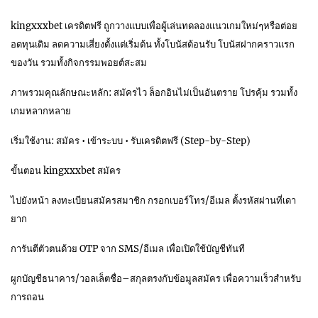
kingxxxbet เครดิตฟรี ถูกวางแบบเพื่อผู้เล่นทดลองแนวเกมใหม่ๆหรือต่อย
อดทุนเดิม ลดความเสี่ยงตั้งแต่เริ่มต้น ทั้งโบนัสต้อนรับ โบนัสฝากคราวแรก
ของวัน รวมทั้งกิจกรรมพอยต์สะสม
ภาพรวมคุณลักษณะหลัก: สมัครไว ล็อกอินไม่เป็นอันตราย โปรคุ้ม รวมทั้ง
เกมหลากหลาย
เริ่มใช้งาน: สมัคร • เข้าระบบ • รับเครดิตฟรี (Step-by-Step)
ขั้นตอน kingxxxbet สมัคร
ไปยังหน้า ลงทะเบียนสมัครสมาชิก กรอกเบอร์โทร/อีเมล ตั้งรหัสผ่านที่เดา
ยาก
การันตีตัวตนด้วย OTP จาก SMS/อีเมล เพื่อเปิดใช้บัญชีทันที
ผูกบัญชีธนาคาร/วอลเล็ตชื่อ–สกุลตรงกับข้อมูลสมัคร เพื่อความเร็วสำหรับ
การถอน