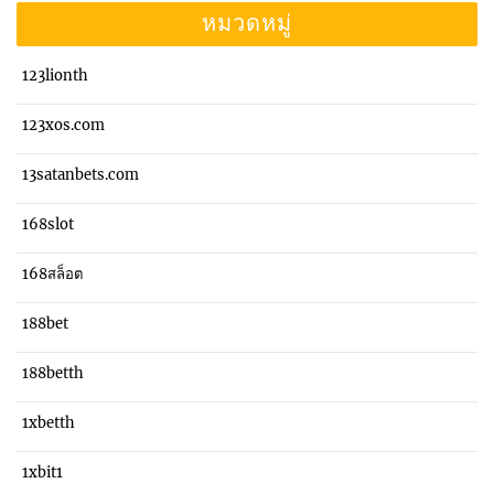
หมวดหมู่
123lionth
123xos.com
13satanbets.com
168slot
168สล็อต
188bet
188betth
1xbetth
1xbit1