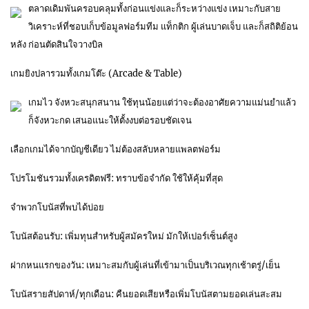
ตลาดเดิมพันครอบคลุมทั้งก่อนแข่งและก็ระหว่างแข่ง เหมาะกับสาย
วิเคราะห์ที่ชอบเก็บข้อมูลฟอร์มทีม แท็กติก ผู้เล่นบาดเจ็บ และก็สถิติย้อน
หลัง ก่อนตัดสินใจวางบิล
เกมยิงปลารวมทั้งเกมโต๊ะ (Arcade & Table)
เกมไว จังหวะสนุกสนาน ใช้ทุนน้อยแต่ว่าจะต้องอาศัยความแม่นยำแล้ว
ก็จังหวะกด เสนอแนะให้ตั้งงบต่อรอบชัดเจน
เลือกเกมได้จากบัญชีเดียว ไม่ต้องสลับหลายแพลตฟอร์ม
โปรโมชันรวมทั้งเครดิตฟรี: ทราบข้อจำกัด ใช้ให้คุ้มที่สุด
จำพวกโบนัสที่พบได้บ่อย
โบนัสต้อนรับ: เพิ่มทุนสำหรับผู้สมัครใหม่ มักให้เปอร์เซ็นต์สูง
ฝากหนแรกของวัน: เหมาะสมกับผู้เล่นที่เข้ามาเป็นบริเวณทุกเช้าตรู่/เย็น
โบนัสรายสัปดาห์/ทุกเดือน: คืนยอดเสียหรือเพิ่มโบนัสตามยอดเล่นสะสม