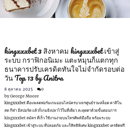
kingxxxbet 3 สิงหาคม kingxxxbet เข้าสู่
ระบบ กราฟิกอนิเมะ แตะหมุนก็แตกทุก
ธนาคารปรับเครดิตทันใจไม่จำกัดรอบต่อ
วัน Top 13 by Anitra
8 ตุลาคม 2025
0
by
George Moore
kingxxxbet คือแพลตฟอร์มเกมออนไลน์ครบวงจรศูนย์รวมสล็อต คาสิโน
สด กีฬา อีสปอร์ต แล้วก็เกมยิงปลาไว้ในที่เดียว สะดุดตาด้วยขั้นตอนการ
kingxxxbet
สมัคร ที่เร็ว ใช้งานง่ายบนโทรศัพท์มือถือ พร้อมระบบ
kingxxxbet เข้าสู่ระบบ ที่ปลอดภัย และก็สิทธิพิเศษ kingxxxbet เครดิตฟรี