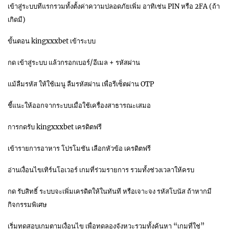
เข้าสู่ระบบทีแรกรวมทั้งตั้งค่าความปลอดภัยเพิ่ม อาทิเช่น PIN หรือ 2FA (ถ้า
เกิดมี)
ขั้นตอน kingxxxbet เข้าระบบ
กด เข้าสู่ระบบ แล้วกรอกเบอร์/อีเมล + รหัสผ่าน
แม้ลืมรหัส ให้ใช้เมนู ลืมรหัสผ่าน เพื่อรีเซ็ตผ่าน OTP
ชี้แนะให้ออกจากระบบเมื่อใช้เครื่องสาธารณะเสมอ
การกดรับ kingxxxbet เครดิตฟรี
เข้ารายการอาหาร โปรโมชัน เลือกหัวข้อ เครดิตฟรี
อ่านเงื่อนไขเทิร์นโอเวอร์ เกมที่ร่วมรายการ รวมทั้งช่วงเวลาให้ครบ
กด รับสิทธิ์ ระบบจะเพิ่มเครดิตให้ในทันที หรือเจาะจง รหัสโบนัส ถ้าหากมี
กิจกรรมพิเศษ
เริ่มทดสอบเกมตามเงื่อนไข เพื่อทดลองจังหวะรวมทั้งค้นหา “เกมที่ใช่”