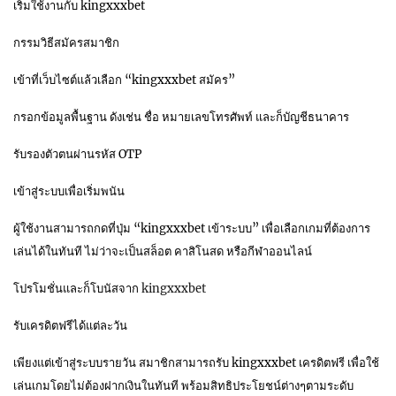
เริ่มใช้งานกับ kingxxxbet
กรรมวิธีสมัครสมาชิก
เข้าที่เว็บไซต์แล้วเลือก “kingxxxbet สมัคร”
กรอกข้อมูลพื้นฐาน ดังเช่น ชื่อ หมายเลขโทรศัพท์ และก็บัญชีธนาคาร
รับรองตัวตนผ่านรหัส OTP
เข้าสู่ระบบเพื่อเริ่มพนัน
ผู้ใช้งานสามารถกดที่ปุ่ม “kingxxxbet เข้าระบบ” เพื่อเลือกเกมที่ต้องการ
เล่นได้ในทันที ไม่ว่าจะเป็นสล็อต คาสิโนสด หรือกีฬาออนไลน์
โปรโมชั่นและก็โบนัสจาก
kingxxxbet
รับเครดิตฟรีได้แต่ละวัน
เพียงแต่เข้าสู่ระบบรายวัน สมาชิกสามารถรับ kingxxxbet เครดิตฟรี เพื่อใช้
เล่นเกมโดยไม่ต้องฝากเงินในทันที พร้อมสิทธิประโยชน์ต่างๆตามระดับ