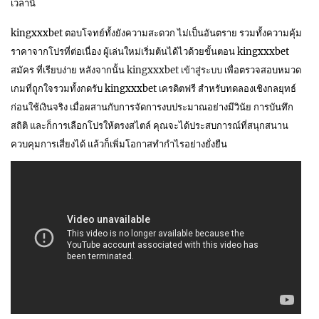
เวลานี้
kingxxxbet ตอบโจทย์ทั้งยังความสะดวก ไม่เป็นอันตราย รวมทั้งความคุ้ม
ราคาจากโปรที่ต่อเนื่อง ผู้เล่นใหม่เริ่มต้นได้ไวด้วยขั้นตอน kingxxxbet
สมัคร ที่เรียบง่าย หลังจากนั้น
kingxxxbet เข้าสู่ระบบ
เพื่อตรวจสอบหมวด
เกมที่ถูกใจรวมทั้งกดรับ kingxxxbet เครดิตฟรี สำหรับทดลองเชิงกลยุทธ์
ก่อนใช้เงินจริง เมื่อผสานกับการจัดการงบประมาณอย่างมีวินัย การบันทึก
สถิติ และก็การเลือกโปรให้ตรงสไตล์ คุณจะได้ประสบการณ์ที่สนุกสนาน
ควบคุมการเสี่ยงได้ แล้วก็เพิ่มโอกาสทำกำไรอย่างยั่งยืน