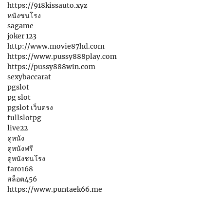
https://918kissauto.xyz
หนังชนโรง
sagame
joker 123
http://www.movie87hd.com
https://www.pussy888play.com
https://pussy888win.com
sexybaccarat
pgslot
pg slot
pgslot เว็บตรง
fullslotpg
live22
ดูหนัง
ดูหนังฟรี
ดูหนังชนโรง
faro168
สล็อต456
https://www.puntaek66.me