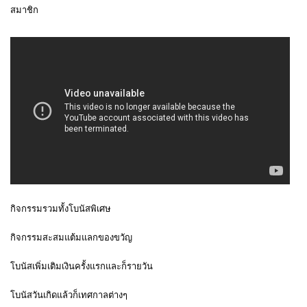
สมาชิก
กิจกรรมรวมทั้งโบนัสพิเศษ
กิจกรรมสะสมแต้มแลกของขวัญ
โบนัสเพิ่มเติมเงินครั้งแรกและก็รายวัน
โบนัสวันเกิดแล้วก็เทศกาลต่างๆ