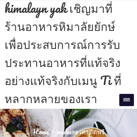
Skip
himalayn yak เชิญมาที่
to
content
ร้านอาหารหิมาลัยยักษ์
เพื่อประสบการณ์การรับ
ประทานอาหารที่แท้จริง
อย่างแท้จริงกับเมนู Ti ที่
หลากหลายของเรา
Tog
Home
medee98 เครดิตฟรี