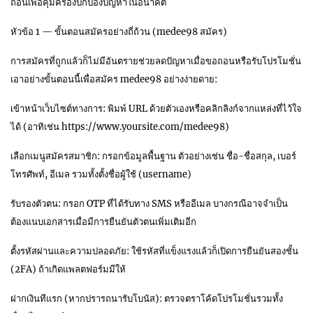
ถอนเพื่อคุ้มครองปกป้องปัญหาในอนาคต
หัวข้อ 1 — ขั้นตอนสมัครอย่างถี่ถ้วน (medee98 สมัคร)
การสมัครที่ถูกแล้วก็ไม่มีอันตรายช่วยลดปัญหาเมื่อขอถอนหรือรับโปรโมชั่น
เอาอย่างขั้นตอนนี้เพื่อสมัคร medee98 อย่างง่ายดาย:
เข้าหน้าเว็บไซต์ทางการ: พิมพ์ URL ด้วยตัวเองหรือคลิกลิงก์จากแหล่งที่ไว้ใจ
ได้ (อาทิเช่น https://www.yoursite.com/medee98)
เลือกเมนูสมัครสมาชิก: กรอกข้อมูลพื้นฐาน ตัวอย่างเช่น ชื่อ-ชื่อสกุล, เบอร์
โทรศัพท์, อีเมล รวมทั้งตั้งชื่อผู้ใช้ (username)
รับรองตัวตน: กรอก OTP ที่ได้รับทาง SMS หรืออีเมล บางกรณีอาจจำเป็น
ต้องแนบเอกสารเมื่อมีการยืนยันตัวตนเพิ่มเติมอีก
ตั้งรหัสผ่านและความปลอดภัย: ใช้รหัสที่แข็งแรงแล้วก็เปิดการยืนยันสองชั้น
(2FA) ถ้าเกิดแพลตฟอร์มมีให้
ฝากเงินทีแรก (หากปรารถนารับโบนัส): ตรวจตราโค้ดโปรโมชั่นรวมทั้ง