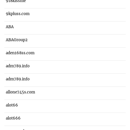
918kissme
9kpluss.com
ABA
ABAGroup2
aden168ss.com
adm789.info
adm789.info
allone745s.com
alot66
alot666