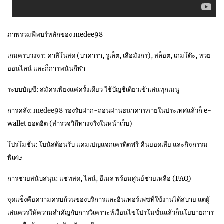
ภาพรวมฟีพบร์หลักของ medee98
เกมครบวงจร: คาสิโนสด (บาคาร่า, รูเล็ต, เสือมังกร), สล็อต, เกมโต๊ะ, หวย
ออนไลน์ และก็การพนันกีฬา
ระบบบัญชี: สมัครเพียงแค่ครั้งเดียว ใช้บัญชีเดียวเข้าเล่นทุกเมนู
การคลัง:
medee98
รองรับฝาก-ถอนผ่านธนาคารภายในประเทศแล้วก็ e-
wallet ยอดฮิต (สำรวจวิถีทางจริงในหน้าเว็บ)
โปรโมชั่น: โบนัสต้อนรับ แคมเปญแจกเครดิตฟรี คืนยอดเสีย และกิจกรรม
พิเศษ
การช่วยสนับสนุน: แชทสด, ไลน์, อีเมล พร้อมศูนย์ช่วยเหลือ (FAQ)
จุดแข็งคือความครบถ้วนของบริการและอินเทอร์เฟซที่ใช้งานได้สบาย แต่ผู้
เล่นควรให้ความสำคัญกับการวิเคราะห์เงื่อนไขโปรโมชั่นแล้วก็นโยบายการ