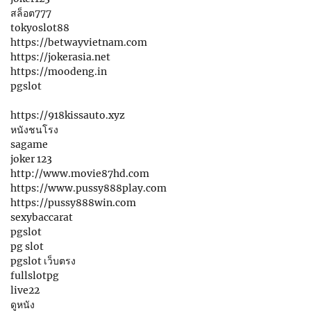
สล็อต777
tokyoslot88
https://betwayvietnam.com
https://jokerasia.net
https://moodeng.in
pgslot
https://918kissauto.xyz
หนังชนโรง
sagame
joker 123
http://www.movie87hd.com
https://www.pussy888play.com
https://pussy888win.com
sexybaccarat
pgslot
pg slot
pgslot เว็บตรง
fullslotpg
live22
ดูหนัง