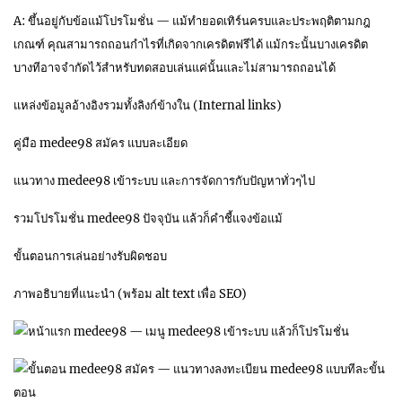
A: ขึ้นอยู่กับข้อแม้โปรโมชั่น — แม้ทำยอดเทิร์นครบและประพฤติตามกฎ
เกณฑ์ คุณสามารถถอนกำไรที่เกิดจากเครดิตฟรีได้ แม้กระนั้นบางเครดิต
บางทีอาจจำกัดไว้สำหรับทดสอบเล่นแค่นั้นและไม่สามารถถอนได้
แหล่งข้อมูลอ้างอิงรวมทั้งลิงก์ข้างใน (Internal links)
คู่มือ medee98 สมัคร แบบละเอียด
แนวทาง medee98 เข้าระบบ และการจัดการกับปัญหาทั่วๆไป
รวมโปรโมชั่น medee98 ปัจจุบัน แล้วก็คำชี้แจงข้อแม้
ขั้นตอนการเล่นอย่างรับผิดชอบ
ภาพอธิบายที่แนะนำ (พร้อม alt text เพื่อ SEO)