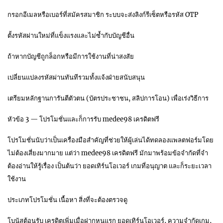
กรอกอีเมลหรือเบอร์ที่สมัครสมาชิก ระบบจะส่งลิงก์รีเซ็ตหรือรหัส OTP
ตั้งรหัสผ่านใหม่ที่แข็งแรงและไม่ซ้ำกับบัญชีอื่น
ถ้าหากบัญชีถูกล็อกหรือมีการใช้งานที่น่าสงสัย
เปลี่ยนแปลงรหัสผ่านทันทีรวมทั้งแจ้งฝ่ายสนับสนุน
เตรียมหลักฐานการันตีตัวตน (บัตรประชาชน, สลิปการโอน) เพื่อเร่งวิธีการ
หัวข้อ 3 — โปรโมชั่นและก็การรับ medee98 เครดิตฟรี
โปรโมชั่นนับว่าเป็นเครื่องมือสำคัญที่ช่วยให้ผู้เล่นได้ทดลองแพลตฟอร์มโดย
ไม่ต้องเสี่ยงมากมาย แต่ว่า medee98 เครดิตฟรี มักมาพร้อมข้อจำกัดที่จำ
ต้องอ่านให้รู้เรื่อง เป็นต้นว่า ยอดเทิร์นโอเวอร์ เกมที่อนุญาต และก็ระยะเวลา
ใช้งาน
ประเภทโปรโมชั่น เนื้อหา สิ่งที่จะต้องตรวจดู
โบนัสต้อนรับ เครดิตเพิ่มเมื่อฝากหนแรก ยอดเทิร์นโอเวอร์, ความจำกัดเกม,