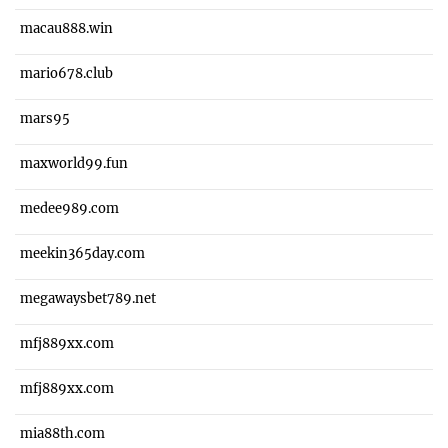
macau888.win
mario678.club
mars95
maxworld99.fun
medee989.com
meekin365day.com
megawaysbet789.net
mfj889xx.com
mfj889xx.com
mia88th.com