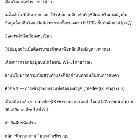
เงื่อนไขก่อนทำรายการฝาก
เคล็ดลับไม่มีอันตราย: อย่าใช้รหัสผ่านเดียวกับบัญชีอีเมลหรือแบงค์, เก็บ
ข้อมูลล็อกอินโดยสวัสดิภาพ รวมทั้งตรวจตราว่า URL เริ่มต้นด้วย https://
ข้อควรคำนึงเมื่อลงทะเบียน
ใช้ข้อมูลจริงเมื่อต้องรับรองตัวตน เพื่อหลีกเลี่ยงปัญหาเวลาถอน
เลี่ยงการกรอกข้อมูลบนเครือข่าย Wi-Fi สาธารณะ
อ่านนโยบายความเป็นส่วนตัวและก็ข้อกำหนดก่อนยืนยันการสมัคร
หัวข้อ 2 — การเข้าสู่ระบบรวมทั้งจัดแจงบัญชี (medee98 เข้าสู่ระบบ)
เมื่อสมัครแล้ว การ medee98 เข้าระบบ ควรจะทำโดยสวัสดิภาพแล้วก็ทราบ
วิธีแก้ปัญหาที่พบได้ทั่วไป:
ถ้าเกิดลืมรหัสผ่าน
คลิก “ลืมรหัสผ่าน” บนหน้าเข้าระบบ