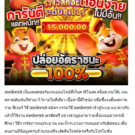
medee98 เป็นแพลตฟอร์มเกมออนไลน์ที่เก็บคาสิโนสด สล็อต เกมโต๊ะ และ
ตลาดเดิมพันกีฬาเอาไว้ภายในที่เดียว เนื้อหานี้ดีไซน์มาเพื่อชี้แจงตั้งแต่ภาพ
รวม ฟีเจอร์ วิธี medee98 สมัคร กรรมวิธี medee98 เข้าสู่ระบบ แนวทางรับ
แล้วก็ใช้งาน medee98 เครดิตฟรี อย่างชาญฉลาด รวมทั้งแบบอย่างกรณี
ศึกษา วิธีการจัดการงบประมาณ และก็กระบวนการเล่นอย่างรับผิดชอบ เพื่อ
คนอ่านมีข้อมูลครบถ้วนก่อนที่จะตัดสินใจสมัครหรือรับโปรโมชั่น