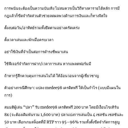
การพนันจะต้องเป็นความบันเทิง ไม่สมควรเป็นวิถีทางหารายได้หลัก การมี
กฎแล้วก็ขีดจำกัดส่วนตัวช่วยลดผลพวงด้านการเงินและก็ทางจิตใจ
ตั้งงบต่อวัน/อาทิตย์รวมทั้งยึดตามอย่างครัดเคร่ง
ตั้งเวลาเล่นและพักเมื่อครบเวลา
อย่าใช้เงินที่จำเป็นต่อการดำรงชีพมาเล่น
ใช้ฟีเจอร์จำกัดการฝาก/เวลาการเล่น หากแพลตฟอร์มมี
ถ้าหากรู้สึกควบคุมการเล่นไม่ได้ ให้อ้อนวอนจากผู้เชี่ยวชาญ
ตัวอย่างกรณีศึกษา: แปลง medee98 เครดิตฟรี ให้เป็นกำไร (แบบมีแผนใน
การ)
สมมติผู้เล่น “ปลา” รับ medee98 เครดิตฟรี 200 บาท โดยมีเงื่อนไขเทิร์น
8x (จะต้องเดิมพันรวม 1,600 บาท) ปลาแบ่งการเล่นเป็น 4 เซสชัน เซสชันละ
50 บาท เลือกเกมสล็อตที่มี RTP ราว 95–96% รวมทั้งตั้งขีดจำกัดการสูญ