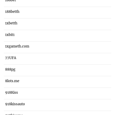
188bet
188betth
1xbetth
1xbit1
1xgameth.com
77UFA
888pg
8lots.me
918Kiss
918kissauto