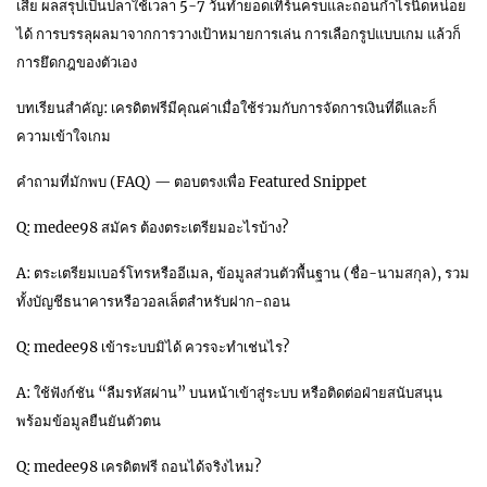
เสีย ผลสรุปเป็นปลาใช้เวลา 5-7 วันทำยอดเทิร์นครบและถอนกำไรนิดหน่อย
ได้ การบรรลุผลมาจากการวางเป้าหมายการเล่น การเลือกรูปแบบเกม แล้วก็
การยึดกฎของตัวเอง
บทเรียนสำคัญ: เครดิตฟรีมีคุณค่าเมื่อใช้ร่วมกับการจัดการเงินที่ดีและก็
ความเข้าใจเกม
คำถามที่มักพบ (FAQ) — ตอบตรงเพื่อ Featured Snippet
Q: medee98 สมัคร ต้องตระเตรียมอะไรบ้าง?
A: ตระเตรียมเบอร์โทรหรืออีเมล, ข้อมูลส่วนตัวพื้นฐาน (ชื่อ-นามสกุล), รวม
ทั้งบัญชีธนาคารหรือวอลเล็ตสำหรับฝาก-ถอน
Q: medee98 เข้าระบบมิได้ ควรจะทำเช่นไร?
A: ใช้ฟังก์ชัน “ลืมรหัสผ่าน” บนหน้าเข้าสู่ระบบ หรือติดต่อฝ่ายสนับสนุน
พร้อมข้อมูลยืนยันตัวตน
Q: medee98 เครดิตฟรี ถอนได้จริงไหม?