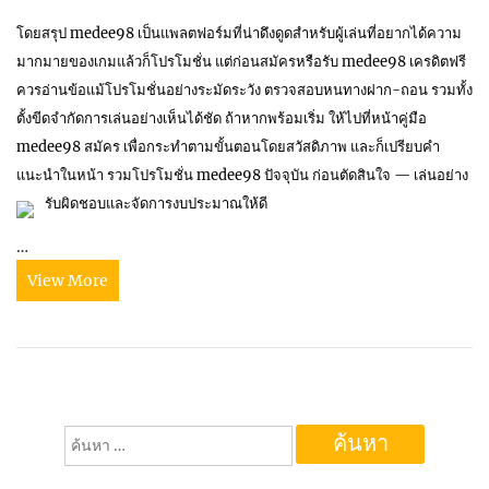
โดยสรุป medee98 เป็นแพลตฟอร์มที่น่าดึงดูดสำหรับผู้เล่นที่อยากได้ความ
มากมายของเกมแล้วก็โปรโมชั่น แต่ก่อนสมัครหรือรับ medee98 เครดิตฟรี
ควรอ่านข้อแม้โปรโมชั่นอย่างระมัดระวัง ตรวจสอบหนทางฝาก-ถอน รวมทั้ง
ตั้งขีดจำกัดการเล่นอย่างเห็นได้ชัด ถ้าหากพร้อมเริ่ม ให้ไปที่หน้าคู่มือ
medee98 สมัคร เพื่อกระทำตามขั้นตอนโดยสวัสดิภาพ และก็เปรียบคำ
แนะนำในหน้า รวมโปรโมชั่น medee98 ปัจจุบัน ก่อนตัดสินใจ — เล่นอย่าง
รับผิดชอบและจัดการงบประมาณให้ดี
…
View More
ค้นหา
สำหรับ: