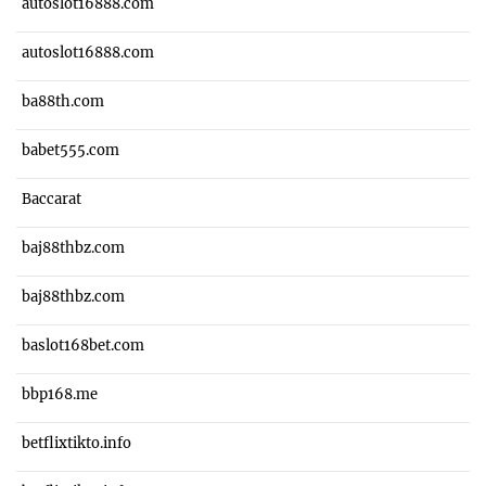
autoslot16888.com
autoslot16888.com
ba88th.com
babet555.com
Baccarat
baj88thbz.com
baj88thbz.com
baslot168bet.com
bbp168.me
betflixtikto.info