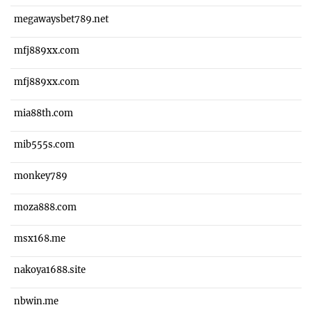
megawaysbet789.net
mfj889xx.com
mfj889xx.com
mia88th.com
mib555s.com
monkey789
moza888.com
msx168.me
nakoya1688.site
nbwin.me