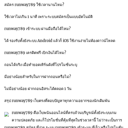
สมัคร runway789 ใช้เวลานานไหม?
ใช้เวลาไม่เกิน 1 นาที เพราะระบบสมัครเป็นแบบอัตโนมัติ
runway789 เข้าระบบ ผ่านมือถือได้ไหม?
ได้ รองรับทั้งยังระบบ Android แล้วก็ iOS ใช้งานง่ายไม่ต้องดาวน์โหลด
runway789 เครดิตฟรี เบิกเงินได้ไหม?
ถอนได้จริง เมื่อทำยอดเทิร์นดังที่โปรโมชั่นระบุ
มีอย่างน้อยสำหรับในการฝากถอนหรือไม่?
ไม่มีอย่างน้อย ฝากถอนอิสระได้ตลอด 1 วัน
สรุป runway789 เว็บตรงที่ตอบปัญหาทุกความอยากของนักเดิมพัน
runway789 คือเว็บพนันออนไลน์ที่ครบถ้วนบริบูรณ์ทั้งยังระบบเกม
ความปลอดภัย และก็โปรโมชั่นที่คุ้มที่สุดในช่วงเวลานี้ ไม่ว่าจะเป็นการ
runway789 สมัคร ที่ง่าย ระบบ runway789 เข้าระบบ ที่เร็ว หรือโปรโมชั่น