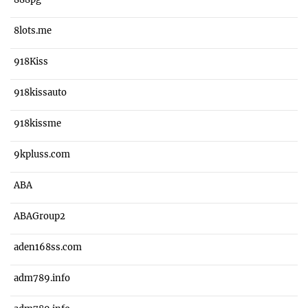
8lots.me
918Kiss
918kissauto
918kissme
9kpluss.com
ABA
ABAGroup2
aden168ss.com
adm789.info