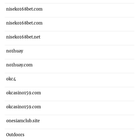
niseko168bet.com
niseko168bet.com
niseko168bet.net
no1huay
no1huay.com
okc4
okcasino159.com
okcasino159.com
onesiamclub.site
Outdoors