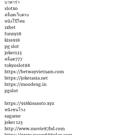
บาคาร่า
slotxo
สล็อตเว็บตรง
หนังโป๊ไทย
1xbet
funny18
kiss918
pg slot
joker123
สล็อต777
tokyoslot88
https://betwayvietnam.com
https://jokerasia.net
https://moodeng.in
pgslot
https://918kissauto.xyz
หนังชนโรง
sagame
joker 123
http://www.movie87hd.com
https://www.pussy888play.com