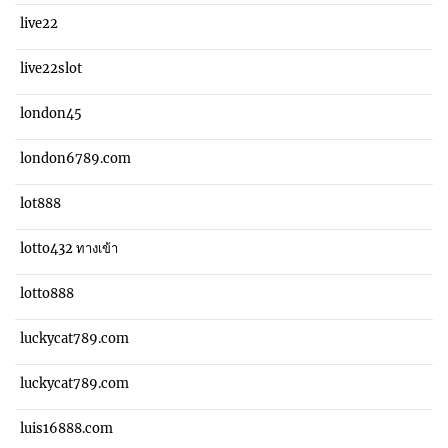
live22
live22slot
london45
london6789.com
lot888
lotto432 ทางเข้า
lotto888
luckycat789.com
luckycat789.com
luis16888.com