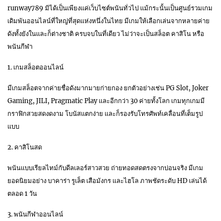
runway789 มิได้เป็นเพียงแค่เว็บไซต์พนันทั่วไป แม้กระนั้นเป็นศูนย์รวมเกม
เดิมพันออนไลน์ที่ใหญ่ที่สุดแห่งหนึ่งในไทย มีเกมให้เลือกเล่นจากหลายค่าย
ดังทั้งยังในและก็ต่างชาติ ครบจบในที่เดียว ไม่ว่าจะเป็นสล็อต คาสิโน หรือ
พนันกีฬา
1. เกมสล็อตออนไลน์
มีเกมสล็อตจากค่ายชื่อดังมากมายก่ายกอง ยกตัวอย่างเช่น PG Slot, Joker
Gaming, JILI, Pragmatic Play และอีกกว่า 30 ค่ายทั้งโลก เกมทุกเกมมี
กราฟิกสวยสดงดงาม โบนัสแตกง่าย และก็รองรับโทรศัพท์เคลื่อนที่เต็มรูป
แบบ
2. คาสิโนสด
พนันแบบเรียลไทม์กับดีลเลอร์สาวสวย ถ่ายทอดสดตรงจากบ่อนจริง มีเกม
ยอดนิยมอย่าง บาคาร่า รูเล็ต เสือมังกร และไฮโล ภาพชัดระดับ HD เล่นได้
ตลอด 1 วัน
3. พนันกีฬาออนไลน์