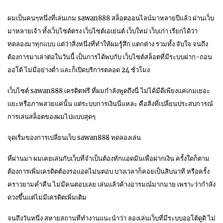
ผมเป็นคนๆหนึ่งที่เล่นเกม sawan888 สล็อตออนไลน์มาหลายปีแล้ว ผ่านเว็บ
มาหลายเจ้า ทั้งเว็บไซต์ตรง เว็บไซต์เอเย่นต์ เว็บใหม่ เว็บเก่า เรียกได้ว่า
ทดลองมาทุกแบบ แต่ว่าสิ่งหนึ่งที่ทำให้ผมรู้สึก แตกต่าง รวมทั้ง จับใจ จนถึง
ต้องการมาเล่าต่อในวันนี้ เป็นการได้พบกับ เว็บไซต์สล็อตที่มีระบบฝาก-ถอน
ออโต้ ไม่มีอย่างต่ำ และก็เปิดบริการตลอด 24 ชั่วโมง
เว็บไซต์ sawan888 เครดิตฟรี ที่ผมกำลังพูดถึงนี่ ไม่ได้มีดีเพียงแค่เกมเยอะ
แยะหรือภาพสวยแค่นั้น แต่ระบบการเงินนี่แหละ คือสิ่งที่เปลี่ยนประสบการณ์
การเล่นสล็อตของผมไปแบบสุดๆ
จุดเริ่มของการเปลี่ยนเว็บ sawan888 ทดลองเล่น
ที่ผ่านมา ผมเคยเล่นกับเว็บที่จำเป็นต้องทักแอดมินเพื่อฝากเงิน ครั้งใดก็ตาม
ต้องการเพิ่มเครดิตต้องรอแอดไม่นตอบ บางเวลาก็คอยเป็นสิบนาที หรือครั้ง
คราวยามค่ำคืน ไม่มีคนตอบเลย เล่นแล้วค้างอารมณ์มากมาย เพราะว่ากำลัง
ดวงขึ้นแต่ไม่มีเครดิตเพิ่มเติม
จนถึงวันหนึ่ง สหายสถานที่ทำงานแนะนำว่า ลองเล่นเว็บที่มีระบบออโต้ดูดิ ไม่