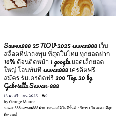
Sawan888 25 NOV 2025 sawan888 เว็บ
สล็อตที่น่าลงทุน ที่สุดในไทย ทุกยอดฝาก
10% ดีจนติดหน้า 1 google ยอดเล็กยอด
ใหญ่ โอนทันที sawan888 เครดิตฟรี
สมัคร รับเครดิตฟรี 300 Top 20 by
Gabrielle Sawan-888
13 พฤศจิกายน 2025
0
by
George Moore
sawan888
sawan888 ฝาก-ถอนออโต้ ไม่มีขั้นต่ำ บริการ 1 วัน สะดวกที่สุด
ที่เคยพบ!