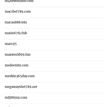
m4newonline.com
mac1bet789.com
macau888.win
mario678.club
mars95
maxworld99.fun
medee989.com
meekin365day.com
megawaysbet789.net
mfj889xx.com