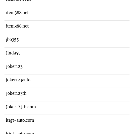
item388.net
item388.net
jbo355
Jinda55
Joker123
joker123auto
Joker123th
Joker123th.com
k1gt-auto.com
k1gt-auto.com