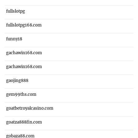
fullslotpg
fullslotpg168.com
funny18
gachawin168.com
gachawin168.com
gaojing888
gem99ths.com
goatbetroyalcasino.com
goatza888fin.com
gobaza88.com