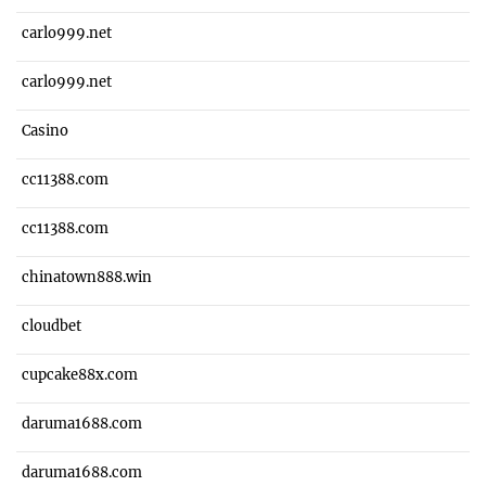
carlo999.net
carlo999.net
Casino
cc11388.com
cc11388.com
chinatown888.win
cloudbet
cupcake88x.com
daruma1688.com
daruma1688.com