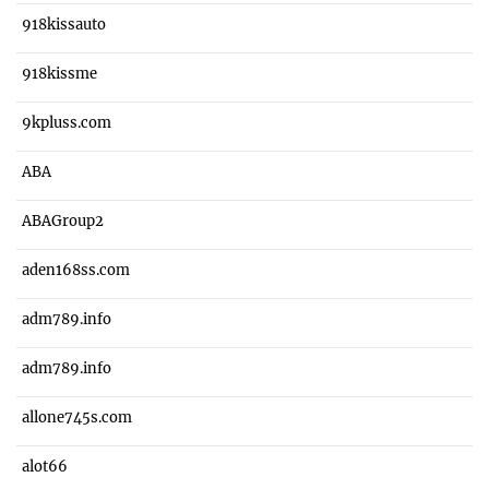
918kissauto
918kissme
9kpluss.com
ABA
ABAGroup2
aden168ss.com
adm789.info
adm789.info
allone745s.com
alot66