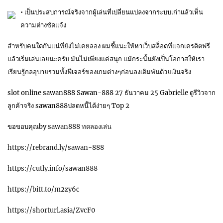
• เป็นประสบการณ์จริงจากผู้เล่นที่เปลี่ยนแปลงจากระบบเก่าแล้วเห็น
ความต่างชัดแจ้ง
สำหรับคนใดกันแน่ที่ยังไม่เคยลอง ผมชี้แนะให้หาเว็บสล็อตที่แจกเครดิตฟรี
แล้วเริ่มเล่นเลยนะครับ มันไม่เพียงแค่สนุก แม้กระนั้นยังเป็นโอกาสให้เรา
เรียนรู้กลอุบายรวมทั้งฟีเจอร์ของเกมต่างๆก่อนลงเดิมพันด้วยเงินจริง
slot online sawan888 Sawan-888 27 ธันวาคม 25 Gabrielle ดูรีวิวจาก
ลูกค้าจริง sawan888ปลดหนี้ได้ง่ายๆ Top 2
ขอขอบคุณby
sawan888 ทดลองเล่น
https://rebrand.ly/sawan-888
https://cutly.info/sawan888
https://bitt.to/m2zy6c
https://shorturl.asia/ZvcF0