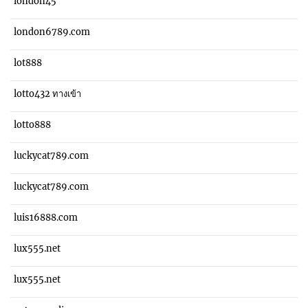
london45
london6789.com
lot888
lotto432 ทางเข้า
lotto888
luckycat789.com
luckycat789.com
luis16888.com
lux555.net
lux555.net