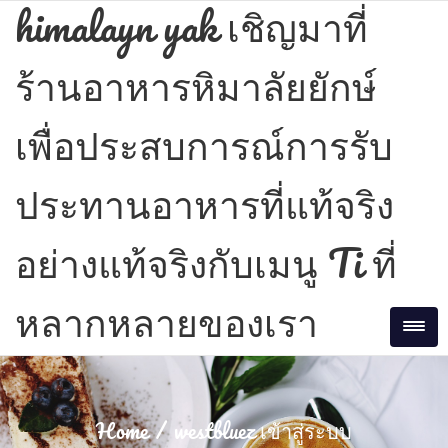
Skip
himalayn yak เชิญมาที่
to
content
ร้านอาหารหิมาลัยยักษ์
เพื่อประสบการณ์การรับ
ประทานอาหารที่แท้จริง
อย่างแท้จริงกับเมนู Ti ที่
หลากหลายของเรา
Tog
Home
westbluez เข้าสู่ระบบ