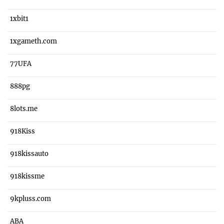
1xbit1
1xgameth.com
77UFA
888pg
8lots.me
918Kiss
918kissauto
918kissme
9kpluss.com
ABA