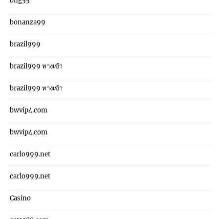
bng55
bonanza99
brazil999
brazil999 ทางเข้า
brazil999 ทางเข้า
bwvip4.com
bwvip4.com
carlo999.net
carlo999.net
Casino