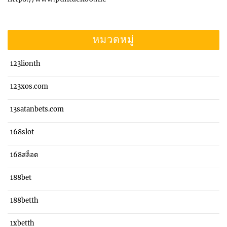
หมวดหมู่
123lionth
123xos.com
13satanbets.com
168slot
168สล็อต
188bet
188betth
1xbetth