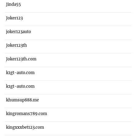
Jinda55
Joker123
joker123auto
Joker123th
Joker123th.com
k1gt-auto.com
k1gt-auto.com
khumsup888.me
kingromans789.com
kingxxxbet123.com