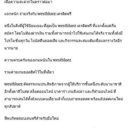
เพื่อความสะดวกในคราวต่อมา
แจกหนัก จ่ายจริงกับ westbluez เครดิตฟรี
หนึ่งในสิ่งที่ผู้ใช้นิยมเยอะที่สุดเป็น westbluez เครดิตฟรี ที่แจกตั้งแต่เริ่ม
สมัคร โดยไม่ต้องฝากเงิน รวมทั้งสามารถนำไปใช้เล่นเกมได้จริง รวมทั้งยังมี
โปรโมชั่นทุกวัน โบนัสคืนยอดเสีย และกิจกรรมสะสมแต้มเพื่อแลกรางวัลอีก
มากมาย
ความครบครันของเกมพนันใน westbluez
รวมค่ายเกมยอดฮิตไว้ในที่เดียว
westbluez คัดสรรเกมประสิทธิภาพจากผู้ให้บริการชั้นหนึ่งระดับนานาชาติ
อีกทั้งคาสิโนสด สล็อตออนไลน์ บาคาร่า เกมยิงปลา และกีฬาออนไลน์ ที่
สามารถเล่นได้ทั้งยังแบบคนเดียวแล้วก็แบบถ่ายทอดสด พร้อมอัปเดตเกมใหม่
ทุกสัปดาห์
ฟีพบร์ทดสอบเล่นฟรีสำหรับมือใหม่