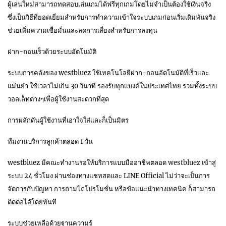
ผู้เล่นใหม่สามารถทดสอบเล่นเกมได้ฟรีทุกเกมโดยไม่จำเป็นต้องใช้เงินจริง
ซึ่งเป็นวิธีที่ยอดเยี่ยมสำหรับการทำความเข้าใจระบบเกมก่อนเริ่มเดิมพันจริง
ช่วยเพิ่มความเชื่อมั่นและลดการเสี่ยงสำหรับการลงทุน
ฝาก-ถอนเร็วด้วยระบบอัตโนมัติ
ระบบการคลังของ westbluez ใช้เทคโนโลยีฝาก-ถอนอัตโนมัติที่เร็วและ
แม่นยำ ใช้เวลาไม่เกิน 30 วินาที รองรับทุกแบงค์ในประเทศไทย รวมทั้งระบบ
วอลเล็ทต่างๆเพื่อผู้ใช้งานสะดวกที่สุด
การผลักดันผู้ใช้งานที่เอาใจใส่และก็เป็นมิตร
ทีมงานบริการลูกค้าตลอด 1 วัน
westbluez มีคณะทำงานรอให้บริการแบบมืออาชีพตลอด
westbluez เข้าสู่
ระบบ
24 ชั่วโมง ผ่านช่องทางแชทสดและ LINE Official ไม่ว่าจะเป็นการ
จัดการกับปัญหา การถามไถ่โปรโมชั่น หรือข้อแนะนำทางเทคนิค ก็สามารถ
ติดต่อได้โดยทันที
ระบบช่วยเหลือด้วยฐานความรู้