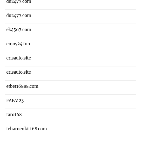
du2477.com
du2477.com
ek4567.com
enjoy24.fun
erisauto.site
erisauto.site
etbet16888.com
FAFA123
faro168
fcharoenkit168.com