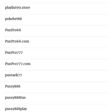
playlist99.store
pokebet88
PunPro66
PunPro66.com
PunPro777
PunPro777.com
puntaek77
Pussy888
pussy888fun
pussy888play