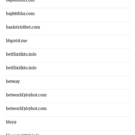
baj88thbz.com
baj88thbz.com
baslot168bet.com
bbp168.me
betflixtikto.info
betflixtikto.info
betway
betworld369hot.com
betworld369hot.com
bh99