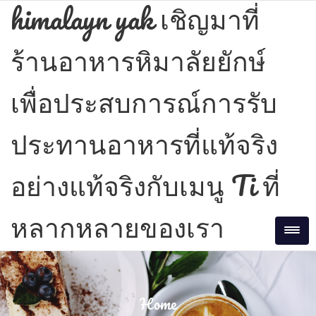
Skip
himalayn yak เชิญมาที่
to
content
ร้านอาหารหิมาลัยยักษ์
เพื่อประสบการณ์การรับ
ประทานอาหารที่แท้จริง
อย่างแท้จริงกับเมนู Ti ที่
หลากหลายของเรา
Tog
Home