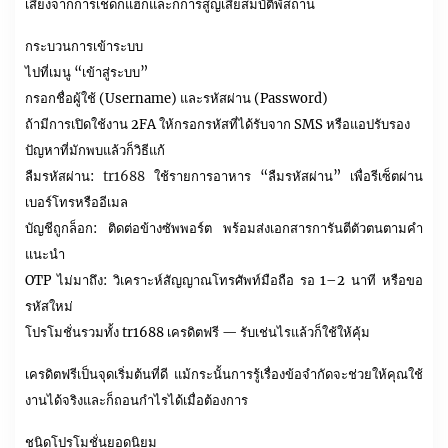
เสี่ยงจากการเช็ดกแฮ็กและก็การสูญเสียสมบัติพัสถาน
กระบวนการเข้าระบบ
ไปที่เมนู “เข้าสู่ระบบ”
กรอกชื่อผู้ใช้ (Username) และรหัสผ่าน (Password)
ถ้ามีการเปิดใช้งาน 2FA ให้กรอกรหัสที่ได้รับจาก SMS หรือแอปรับรอง
ปัญหาที่มักพบแล้วก็วิธีแก้
ลืมรหัสผ่าน:
tr1688
ใช้รายการอาหาร “ลืมรหัสผ่าน” เพื่อรีเซ็ตผ่าน
เบอร์โทรหรืออีเมล
บัญชีถูกล็อก: ติดต่อข้างซัพพอร์ต พร้อมส่งเอกสารการันตีตัวตนตามคำ
แนะนำ
OTP ไม่มาถึง: วิเคราะห์สัญญาณโทรศัพท์มือถือ รอ 1–2 นาที หรือขอ
รหัสใหม่
โปรโมชั่นรวมทั้ง tr1688 เครดิตฟรี — รับเช่นไรแล้วก็ใช้ให้คุ้ม
เครดิตฟรีเป็นจุดเริ่มต้นที่ดี แม้กระนั้นการรู้เรื่องข้อจำกัดจะช่วยให้คุณใช้
งานได้จริงและก็ถอนกำไรได้เมื่อต้องการ
ชนิดโปรโมชั่นยอดนิยม