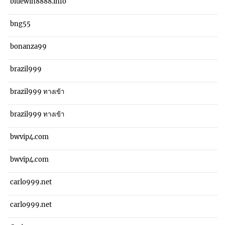
bluewin8888.info
bng55
bonanza99
brazil999
brazil999 ทางเข้า
brazil999 ทางเข้า
bwvip4.com
bwvip4.com
carlo999.net
carlo999.net