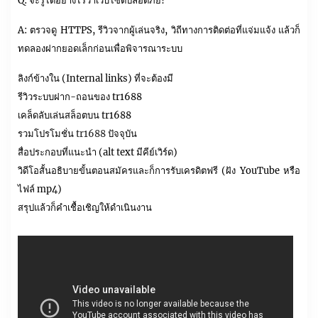
Q: จะรู้ได้อย่างไรว่าเว็บไซต์ปลอดภัย?
A: ตรวจดู HTTPS, รีวิวจากผู้เล่นจริง, วิถีทางการติดต่อที่แจ่มแจ้ง แล้วก็
ทดลองฝากยอดเล็กก่อนเพื่อพิจารณาระบบ
ลิงก์ข้างใน (Internal links) ที่จะต้องมี
รีวิวระบบฝาก-ถอนของ tr1688
เคล็ดลับเล่นสล็อตบน tr1688
รวมโปรโมชั่น
tr1688
ปัจจุบัน
สื่อประกอบที่แนะนำ (alt text มีคีย์เวิร์ด)
วิดีโอสั้นอธิบายขั้นตอนสมัครและก็การรับเครดิตฟรี (ฝัง YouTube หรือ
ไฟล์ mp4)
สรุปแล้วก็คำเชื้อเชิญให้ดำเนินงาน