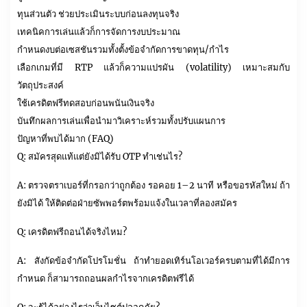
ทุนส่วนตัว ช่วยประเมินระบบก่อนลงทุนจริง
เทคนิคการเล่นแล้วก็การจัดการงบประมาณ
กำหนดงบต่อเซสชันรวมทั้งตั้งข้อจำกัดการขาดทุน/กำไร
เลือกเกมที่มี RTP แล้วก็ความแปรผัน (volatility) เหมาะสมกับ
วัตถุประสงค์
ใช้เครดิตฟรีทดสอบก่อนพนันเงินจริง
บันทึกผลการเล่นเพื่อนำมาวิเคราะห์รวมทั้งปรับแผนการ
ปัญหาที่พบได้มาก (FAQ)
Q: สมัครสุดแท้แต่ยังมิได้รับ OTP ทำเช่นไร?
A: ตรวจตราเบอร์ที่กรอกว่าถูกต้อง รอคอย 1–2 นาที หรือขอรหัสใหม่ ถ้า
ยังมิได้ ให้ติดต่อฝ่ายซัพพอร์ตพร้อมแจ้งในเวลาที่ลองสมัคร
Q: เครดิตฟรีถอนได้จริงไหม?
A: สังกัดข้อจำกัดโปรโมชั่น ถ้าทำยอดเทิร์นโอเวอร์ครบตามที่ได้มีการ
กำหนด ก็สามารถถอนผลกำไรจากเครดิตฟรีได้