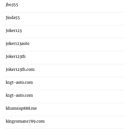
jbo355
Jinda55
Joker123
joker123auto
Joker123th
Joker123th.com
k1gt-auto.com
k1gt-auto.com
khumsup888.me
kingromans789.com