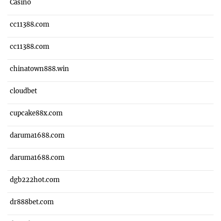
Casino
cc11388.com
cc11388.com
chinatown888.win
cloudbet
cupcake88x.com
daruma1688.com
daruma1688.com
dgb222hot.com
dr888bet.com