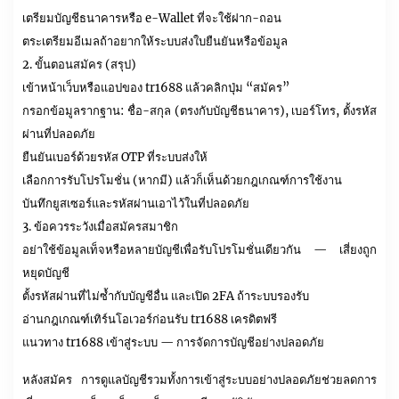
เตรียมบัญชีธนาคารหรือ e-Wallet ที่จะใช้ฝาก-ถอน
ตระเตรียมอีเมลถ้าอยากให้ระบบส่งใบยืนยันหรือข้อมูล
2. ขั้นตอนสมัคร (สรุป)
เข้าหน้าเว็บหรือแอปของ tr1688 แล้วคลิกปุ่ม “สมัคร”
กรอกข้อมูลรากฐาน: ชื่อ-สกุล (ตรงกับบัญชีธนาคาร), เบอร์โทร, ตั้งรหัส
ผ่านที่ปลอดภัย
ยืนยันเบอร์ด้วยรหัส OTP ที่ระบบส่งให้
เลือกการรับโปรโมชั่น (หากมี) แล้วก็เห็นด้วยกฎเกณฑ์การใช้งาน
บันทึกยูสเซอร์และรหัสผ่านเอาไว้ในที่ปลอดภัย
3. ข้อควรระวังเมื่อสมัครสมาชิก
อย่าใช้ข้อมูลเท็จหรือหลายบัญชีเพื่อรับโปรโมชั่นเดียวกัน — เสี่ยงถูก
หยุดบัญชี
ตั้งรหัสผ่านที่ไม่ซ้ำกับบัญชีอื่น และเปิด 2FA ถ้าระบบรองรับ
อ่านกฎเกณฑ์เทิร์นโอเวอร์ก่อนรับ tr1688 เครดิตฟรี
แนวทาง tr1688 เข้าสู่ระบบ — การจัดการบัญชีอย่างปลอดภัย
หลังสมัคร การดูแลบัญชีรวมทั้งการเข้าสู่ระบบอย่างปลอดภัยช่วยลดการ