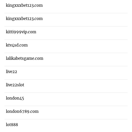
kingxxxbet123.com
kingxxxbet123.com
kitti999vip.com
ktv4sd.com
lalikabetsgame.com
live22
live22slot
london45
london6789.com
lot888