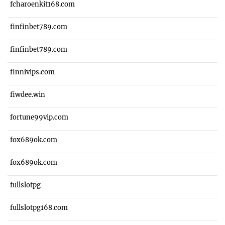
fcharoenkit168.com
finfinbet789.com
finfinbet789.com
finnivips.com
fiwdee.win
fortune99vip.com
fox689ok.com
fox689ok.com
fullslotpg
fullslotpg168.com