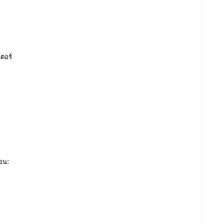
เตอร์
ตอน: