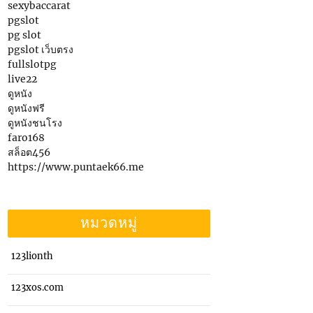
sexybaccarat
pgslot
pg slot
pgslot เว็บตรง
fullslotpg
live22
ดูหนัง
ดูหนังฟรี
ดูหนังชนโรง
faro168
สล็อต456
https://www.puntaek66.me
หมวดหมู่
123lionth
123xos.com