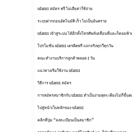
ufam1 สมัคร ฟรี ไม่เสียค่าใช้จ่าย
ระบบฝากถอนอัตโนมัติ เร็ว ไม่เป็นอันตราย
ufam1 เข้าสู่ระบบ ได้อีกทั้งโทรศัพท์เคลื่อนที่และก็คอมพิว
โปรโมชั่น ufam1 เครดิตฟรี แจกจริงทุกวี่ทุกวัน
คณะทำงานบริการลูกค้าตลอด 1 วัน
แนวทางเริ่มใช้งาน ufam1
วิธีการ ufam1 สมัคร
การสมัครสมาชิกกับ ufam1 ทำเป็นง่ายสุดๆ เพียงไม่กี่ขั้น
ไปสู่หน้าเว็บหลักของ ufam1
คลิกที่ปุ่ม “ลงทะเบียนเป็นสมาชิก”