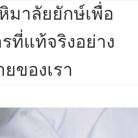
มาลัยยักษ์เพื่อ
ี่แท้จริงอย่าง
ลายของเรา