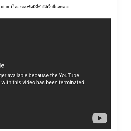
ufam1? ลองมองข้อดีที่ทำให้เว็บนี้แตกต่าง: