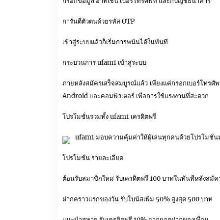
กรอกข้อมูล อาทิเช่น เบอร์โทรศัพท์ และก็บัญชีธนาคาร
การันตีตัวตนด้วยรหัส OTP
เข้าสู่ระบบแล้วก็เริ่มการพนันได้ในทันที
กระบวนการ ufam1 เข้าสู่ระบบ
ภายหลังสมัครเสร็จสมบูรณ์แล้ว เพียงแค่กรอกเบอร์โทรศัพท
Android และคอมพิวเตอร์ เพื่อการใช้แรงงานที่สะดวก
โปรโมชั่นรวมทั้ง ufam1 เครดิตฟรี
ufam1 มอบความคุ้มค่าให้ผู้เล่นทุกคนด้วยโปรโมชั่
โปรโมชั่น รายละเอียด
ต้อนรับสมาชิกใหม่ รับเครดิตฟรี 100 บาทในทันทีหลังสมัค
ฝากคราวแรกของวัน รับโบนัสเพิ่ม 50% สูงสุด 500 บาท
แนะนำสหาย รับเครดิตฟรี 10% จากยอดฝากของเพื่อน