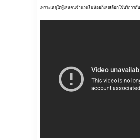
เพราะเหตุใดผู้เล่นคนจำนวนไม่น้อยก็เลยเลือกใช้บริการกับ 