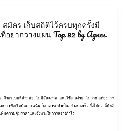
สมัคร เก็บสถิติไว้ครบทุกครั้งมี
ี่อยากวางแผน Top 82 by Agnes
บัน ด้วยระบบที่นำสมัย ไม่มีอันตราย และใช้งานง่าย ไม่ว่าคุณต้องการ
บ เพื่อเริ่มต้นการพนัน ก็สามารถทำเป็นอย่างรวดเร็ว ยิ่งไปกว่านี้ยังมี
ื่อเพิ่มความคุ้มราคาและจังหวะในการสร้างกำไร