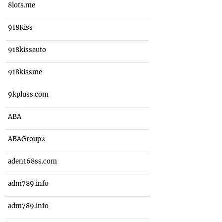
8lots.me
918Kiss
918kissauto
918kissme
9kpluss.com
ABA
ABAGroup2
aden168ss.com
adm789.info
adm789.info