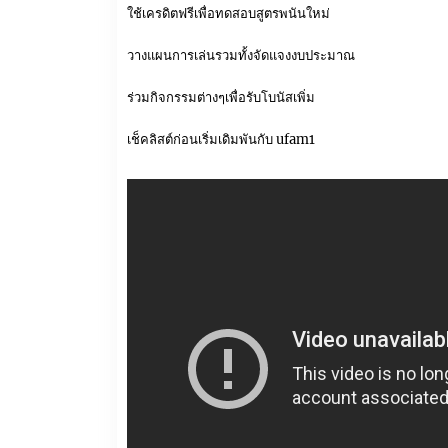
ใช้เครดิตฟรีเพื่อทดสอบสูตรพนันใหม่
วางแผนการเล่นรวมทั้งจัดแจงงบประมาณ
ร่วมกิจกรรมต่างๆเพื่อรับโบนัสเพิ่ม
เช็คลิสต์ก่อนเริ่มเดิมพันกับ ufam1