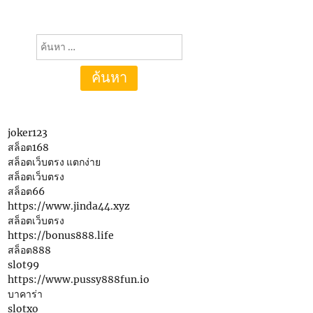
ค้นหา
สำหรับ:
joker123
สล็อต168
สล็อตเว็บตรง แตกง่าย
สล็อตเว็บตรง
สล็อต66
https://www.jinda44.xyz
สล็อตเว็บตรง
https://bonus888.life
สล็อต888
slot99
https://www.pussy888fun.io
บาคาร่า
slotxo