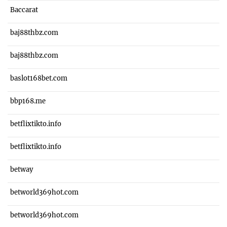
Baccarat
baj88thbz.com
baj88thbz.com
baslot168bet.com
bbp168.me
betflixtikto.info
betflixtikto.info
betway
betworld369hot.com
betworld369hot.com