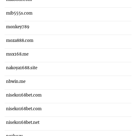
mib555s.com
monkey789
moza888.com
msx168.me
nakoya1688.site
nbwin.me
niseko168bet.com
niseko168bet.com
niseko168bet.net