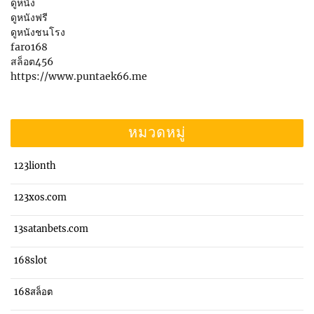
ดูหนัง
ดูหนังฟรี
ดูหนังชนโรง
faro168
สล็อต456
https://www.puntaek66.me
หมวดหมู่
123lionth
123xos.com
13satanbets.com
168slot
168สล็อต