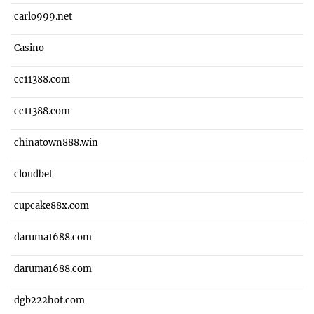
carlo999.net
Casino
cc11388.com
cc11388.com
chinatown888.win
cloudbet
cupcake88x.com
daruma1688.com
daruma1688.com
dgb222hot.com