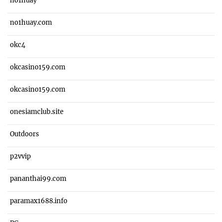
no1huay
no1huay.com
okc4
okcasino159.com
okcasino159.com
onesiamclub.site
Outdoors
p2vvip
pananthai99.com
paramax1688.info