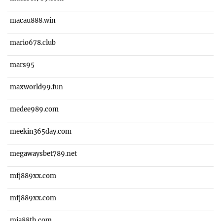
macau888.win
mario678.club
mars95
maxworld99.fun
medee989.com
meekin365day.com
megawaysbet789.net
mfj889xx.com
mfj889xx.com
mia88th.com