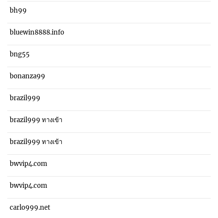
bh99
bluewin8888.info
bng55
bonanza99
brazil999
brazil999 ทางเข้า
brazil999 ทางเข้า
bwvip4.com
bwvip4.com
carlo999.net