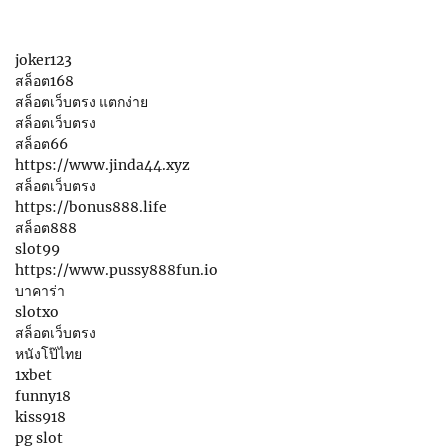
joker123
สล็อต168
สล็อตเว็บตรง แตกง่าย
สล็อตเว็บตรง
สล็อต66
https://www.jinda44.xyz
สล็อตเว็บตรง
https://bonus888.life
สล็อต888
slot99
https://www.pussy888fun.io
บาคาร่า
slotxo
สล็อตเว็บตรง
หนังโป๊ไทย
1xbet
funny18
kiss918
pg slot