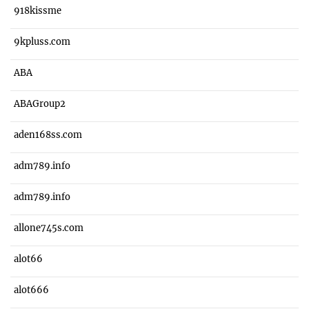
918kissme
9kpluss.com
ABA
ABAGroup2
aden168ss.com
adm789.info
adm789.info
allone745s.com
alot66
alot666