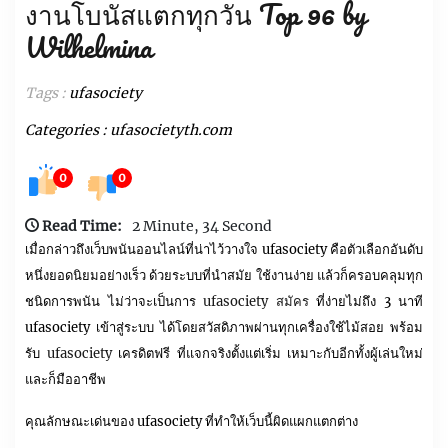
งานโบนัสแตกทุกวัน Top 96 by
Wilhelmina
Tags :
ufasociety
Categories :
ufasocietyth.com
0
0
Read Time:
2 Minute, 34 Second
เมื่อกล่าวถึงเว็บพนันออนไลน์ที่น่าไว้วางใจ ufasociety คือตัวเลือกอันดับ
หนึ่งยอดนิยมอย่างเร็ว ด้วยระบบที่นำสมัย ใช้งานง่าย แล้วก็ครอบคลุมทุก
ชนิดการพนัน ไม่ว่าจะเป็นการ
ufasociety สมัคร
ที่ง่ายไม่ถึง 3 นาที
ufasociety เข้าสู่ระบบ ได้โดยสวัสดิภาพผ่านทุกเครื่องใช้ไม้สอย พร้อม
รับ
ufasociety
เครดิตฟรี ที่แจกจริงตั้งแต่เริ่ม เหมาะกับอีกทั้งผู้เล่นใหม่
และก็มืออาชีพ
คุณลักษณะเด่นของ ufasociety ที่ทำให้เว็บนี้ผิดแผกแตกต่าง