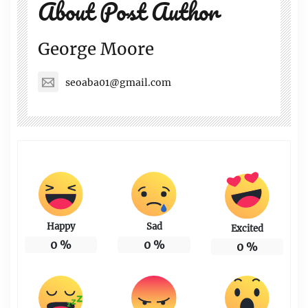
About Post Author
George Moore
seoaba01@gmail.com
Happy
Sad
Excited
0
%
0
%
0
%