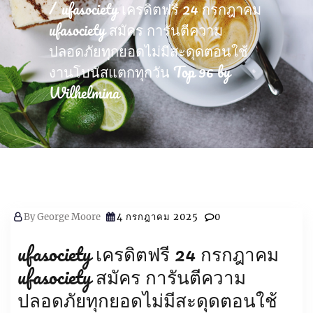
ufasociety เครดิตฟรี 24 กรกฎาคม
ufasociety สมัคร การันตีความ
ปลอดภัยทุกยอดไม่มีสะดุดตอนใช้
งานโบนัสแตกทุกวัน Top 96 by
Wilhelmina
By
George Moore
4 กรกฎาคม 2025
0
ufasociety เครดิตฟรี 24 กรกฎาคม
ufasociety สมัคร การันตีความ
ปลอดภัยทุกยอดไม่มีสะดุดตอนใช้