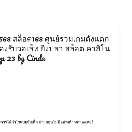
 2568 สล็อต168 ศูนย์รวมเกมดังแตก
รองรับวอเล็ท ยิงปลา สล็อต คาสิโน
p 23 by Cinda
ับการได้กำไรแบบจัดเต็ม ฝากถอนไม่มีอย่างต่ำ ทดลองเลย!