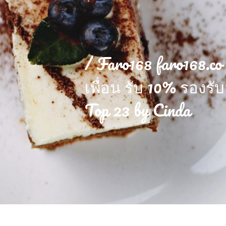
Faro168 faro168.co
เพื่อน รับ 10% รองรั
Top 23 by Cinda