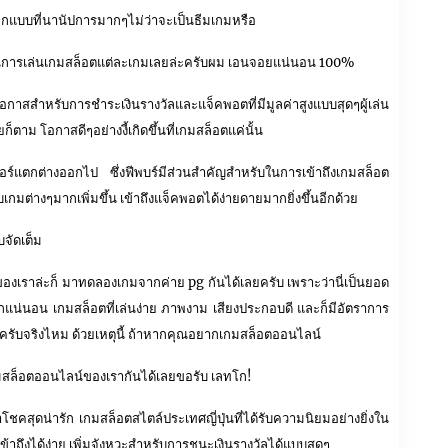
แบบที่นานัปการมากๆไม่ว่าจะเป็นธีมเกมหรือ
ๆในการเล่นเกมสล็อตแต่ละเกมเลยล่ะครับผม เอนจอยแน่นอน 100%
าสสำหรับการชำระเงินรางวัลและแจ็คพอตที่มีมูลค่าสูงแบบสุดๆผู้เล่น
ตาม โอกาสดีๆอย่างงี้เกิดขึ้นที่เกมสล็อตแค่นั้น
อร์แตกต่างออกไป ซึ่งฟีพบร์มีส่วนสำคัญสำหรับในการเข้าถึงเกมสล็อต
มต่างๆมากเพิ่มขึ้น เข้าถึงแจ็คพอตได้ง่ายดายมากยิ่งขึ้นอีกด้วย
จัดเต็ม
งเราล่ะก็ มาทดลองเกมจากค่าย pg กันได้เลยครับ เพราะว่านี่เป็นยอด
้จักแน่นอน เกมสล็อตที่เล่นง่าย ภาพงาม เสียงประกอบดี และก็มีอัตราการ
ะครับจริงไหม ด้วยเหตุนี้ ถ้าหากคุณอยากเกมสล็อตออนไลน์
กมสล็อตออนไลน์ของเรากันได้เลยขอรับ เลทโก!
คสุดน่ารัก เกมสล็อตสไตล์ประเทศญี่ปุ่นที่ได้รับความนิยมอย่างยิ่งใน
ี่เข้าถึงได้ง่าย เพิ่มจังหวะสำหรับการชนะเงินรางวัลได้แบบสุดๆ