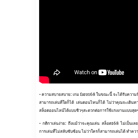
• ความสบายสบาย: เกม faro168 ในขณะนี้ จะได้รับความนิย
สามารถเล่นที่ใดก็ได้ เล่นตอนไหนก็ได้ ไม่ว่าคุณจะเดินทา
สล็อตออนไลน์ได้แบบชิวๆสะดวกต่อการใช้แรงงานแบบสุดๆ
• กติกาเล่นง่าย: ถึงแม้ว่าจะคุณเล่น สล็อต168 ไม่เป็นเลย
การเล่นที่ไม่สลับซับซ้อน ไม่ว่าใครก็สามารถเล่นได้ ทำความ