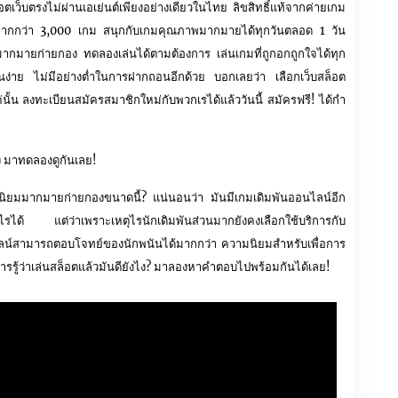
ตเว็บตรงไม่ผ่านเอเย่นต์เพียงอย่างเดียวในไทย ลิขสิทธิ์แท้จากค่ายเกม
การมากกว่า 3,000 เกม สนุกกับเกมคุณภาพมากมายได้ทุกวันตลอด 1 วัน
มมากมายก่ายกอง ทดลองเล่นได้ตามต้องการ เล่นเกมที่ถูกอกถูกใจได้ทุก
ถอนง่าย ไม่มีอย่างต่ำในการฝากถอนอีกด้วย บอกเลยว่า เลือกเว็บสล็อต
งแค่นั้น ลงทะเบียนสมัครสมาชิกใหม่กับพวกเรได้แล้ววันนี้ สมัครฟรี! ได้กำ
่อง มาทดลองดูกันเลย!
นิยมมากมายก่ายกองขนาดนี้? แน่นอนว่า มันมีเกมเดิมพันออนไลน์อีก
รได้ แต่ว่าเพราะเหตุไรนักเดิมพันส่วนมากยังคงเลือกใช้บริการกับ
ไลน์สามารถตอบโจทย์ของนักพนันได้มากกว่า ความนิยมสำหรับเพื่อการ
งการรู้ว่าเล่นสล็อตแล้วมันดียังไง? มาลองหาคำตอบไปพร้อมกันได้เลย!