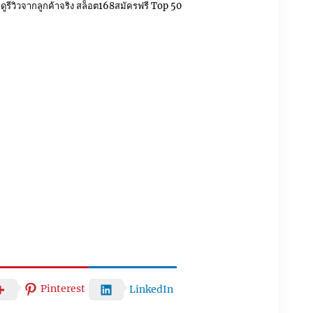
ูรีวิวจากลูกค้าจริง สล็อต168สมัครฟรี Top 50
Pinterest
LinkedIn