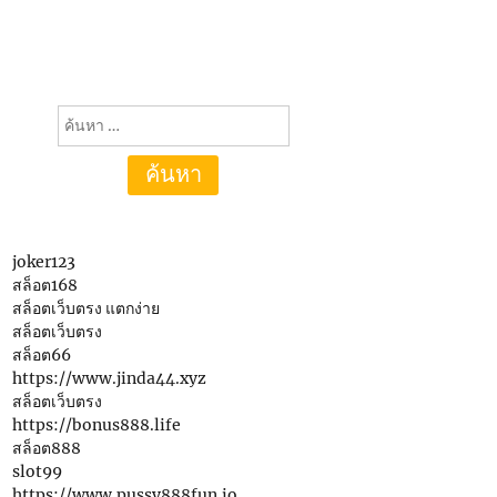
ค้นหา
สำหรับ:
joker123
สล็อต168
สล็อตเว็บตรง แตกง่าย
สล็อตเว็บตรง
สล็อต66
https://www.jinda44.xyz
สล็อตเว็บตรง
https://bonus888.life
สล็อต888
slot99
https://www.pussy888fun.io