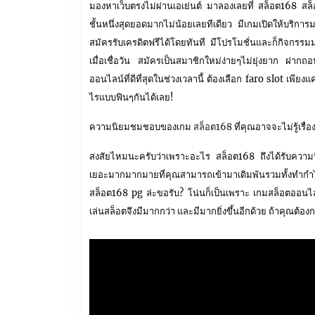
มองหาเว็บตรงไม่ผ่านเอเย่นต์ มาลองเลยที่ สล็อต168 สล็อ
ชั้นหนึ่งสุดยอดมากไม่น้อยเลยทีเดียว มีเกมเปิดให้บริ
สมัครรับเครดิตฟรีได้โดยทันที มีโปรโมชั่นและก็กิจกรร
เมื่อเชื่อวัน สมัครเป็นสมาชิกใหม่ง่ายๆไม่ยุ่งยาก ฝาก
ออนไลน์ที่ดีที่สุดในช่วงเวลานี้ ต้องเลือก faro slot เพีย
ไรแบบฟินๆกันได้เลย!
ความนิยมชมชอบของเกม
สล็อต168
ที่คุณอาจจะไม่รู้เรื
สงสัยไหมนะครับว่าเพราะอะไร สล็อต168 ถึงได้รับความ
เยอะมากมากมายที่คุณสามารถเข้ามาเดิมพันรวมทั้งทำกำไ
สล็อต168 pg ล่ะขอรับ? โน่นก็เป็นเพราะ เกมสล็อตออน
เล่นสล็อตจึงมีมากกว่า และมีมากยิ่งขึ้นอีกด้วย ถ้าคุณต้อ