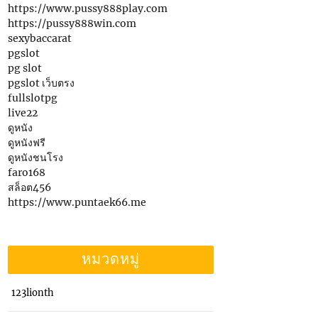
https://www.pussy888play.com
https://pussy888win.com
sexybaccarat
pgslot
pg slot
pgslot เว็บตรง
fullslotpg
live22
ดูหนัง
ดูหนังฟรี
ดูหนังชนโรง
faro168
สล็อต456
https://www.puntaek66.me
หมวดหมู่
123lionth